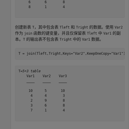
     6       6        8 

     8       1        4 

创建新表
，其中包含表
和
的数据。使用
T
Tleft
Tright
Var2
作为
函数的键变量，并且仅保留表
中
的副
join
Tleft
Var1
本。
的输出表不包含表
中的
数据。
T
Tright
Var1
T = join(Tleft,Tright,Keys=
"Var2"
,KeepOneCopy=
"Var1"
)
T=
5×3 table
    Var1    Var2    Var3

    ____    ____    ____

     10      5       10 

      4      4        3 

      2      9        8 

      3      6        8 

      7      1        4 
