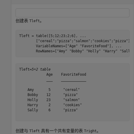
创建表
。
Tleft
Tleft = table([5;12;23;2;6], 
...
        [
"cereal"
;
"pizza"
;
"salmon"
;
"cookies"
;
"pizza"
],
        VariableNames=[
"Age"
"FavoriteFood"
], 
...
        RowNames=[
"Amy"
"Bobby"
"Holly"
"Harry"
"Sally
Tleft=
5×2 table
             Age    FavoriteFood

             ___    ____________

    Amy       5      "cereal"   

    Bobby    12      "pizza"    

    Holly    23      "salmon"   

    Harry     2      "cookies"  

    Sally     6      "pizza"    

创建与
具有一个共有变量的表
。
Tleft
Tright