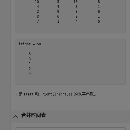
        10         5       10          8     

         4         4        3          1     

         2         9        8          6     

         3         6        8          1     

         7         1        4          6     

iright = 
5×1
     5

     3

     1

     2

     4

是
和
的水平串联。
T
Tleft
Tright(iright,1)
合并时间表