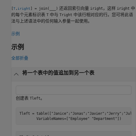
还返回索引向量
，这样
中
[
,
] = join(
___
)
iright
iright
T
iright
的每个元素标识表
中与
中该行相对应的行。您可将此语
T
Tright
法与上述语法中的任何输入参量一起使用。
示例
示例
全部折叠
将一个表中的值追加到另一个表
创建表
。
Tleft
Tleft = table([
"Janice"
;
"Jonas"
;
"Javier"
;
"Jerry"
;
"Juli
        VariableNames=[
"Employee"
"Department"
])