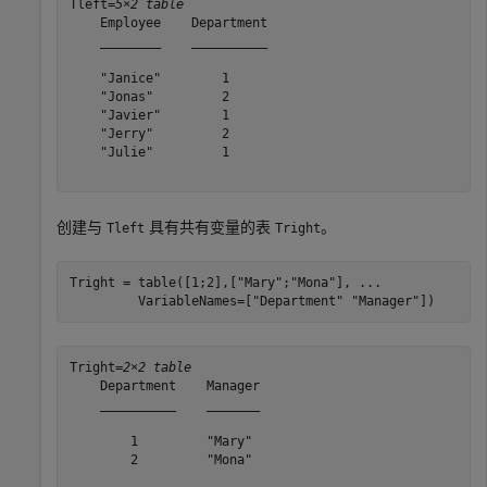
Tleft=
5×2 table
    Employee    Department

    ________    __________

    "Janice"        1     

    "Jonas"         2     

    "Javier"        1     

    "Jerry"         2     

    "Julie"         1     

创建与
具有共有变量的表
。
Tleft
Tright
Tright = table([1;2],[
"Mary"
;
"Mona"
], 
...
         VariableNames=[
"Department"
"Manager"
])
Tright=
2×2 table
    Department    Manager

    __________    _______

        1         "Mary" 

        2         "Mona" 
