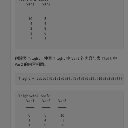
    Var1    Var2

    ____    ____

     10      5  

      4      4  

      2      9  

      3      6  

      7      1  

创建表
，使表
中
的内容与表
中
Tright
Tright
Var2
Tleft
的内容相同。
Var2
Tright = table([6;1;1;6;8],[5;4;9;6;1],[10;3;8;8;4])
Tright=
5×3 table
    Var1    Var2    Var3

    ____    ____    ____

     6       5       10 

     1       4        3 

     1       9        8 
