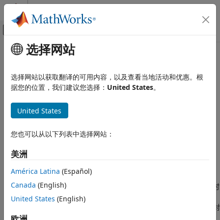
跳到内容
MATLAB 帮助中心
画布外导航菜单切换
选择网站
主要内容
文档主页
join
MATLAB
选择网站以获取翻译的可用内容，以及查看当地活动和优惠。根
语言基础知识
使用键变量按行合并两个表或时间表
据您的位置，我们建议您选择：
United States
。
数据类型
表
全页折叠
United States
语法
MATLAB
您也可以从以下列表中选择网站：
语言基础知识
T = join(Tleft,Tright)
运算符和基本运算
T = join(Tleft,Tright,Name=Value)
美洲
集合运算
[T,iright] = join(
___
)
说明
América Latina
(Español)
join
Canada
(English)
通过合并来自两个输入的行来组合表或时
= join(
,
)
T
Tleft
Tright
本页内容
间表
和
。
函数执行简单形式的联接运算，其中
United States
(English)
Tleft
Tright
join
语法
的每行都必须与
中的一行完全匹配。当
键变量
中的对
Tleft
Tright
描述
应值相同时，行匹配。输出将
中的所有行与
中键变
欧洲
Tleft
Tright