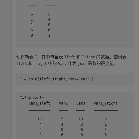
    ____    ____

     6       5  

     1       4  

     1       9  

     6       6  

     8       1  

创建新表
，其中包含表
和
的数据。使用表
T
Tleft
Tright
和
中的
作为
函数的键变量。
Tleft
Tright
Var2
join
T = join(Tleft,Tright,Keys=
"Var2"
)
T=
5×4 table
    Var1_Tleft    Var2    Var3    Var1_Tright

    __________    ____    ____    ___________

        10         5       10          6     

         4         4        3          1     

         2         9        8          1     

         3         6        8          6     
