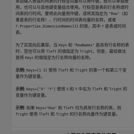
来自输入表或时间表的行标签向量可以用作键，既可以单独使
用，也可以与其他键变量组合使用。行标签是表的行名称或时
间表的行时间。要将此向量用作键，请将其指定为
（如
"Row"
果是表的行名称）、行时间的时间表向量的名称，或者
的值，其中
是表或时间
.Properties.DimensionNames{1}
T
T
表。
为了实现向后兼容，当
和
是具有行名称的表
Keys
"RowNames"
时，您也可以将
的值指定为
。但是，最佳做法
Tleft
Tright
是将
的值指定为行名称向量的名称。
Keys
示例:
使用
和
的第一个和第三个变
Keys=[1 3]
Tleft
Tright
量作为键变量。
示例:
使用
和
中名为
和
的
Keys=["X" "Y"]
X
Y
Tleft
Tright
变量作为键变量。
示例:
如果
和
均为具有行名称的表，则
Keys="Row"
Tleft
使用
和
的行名称向量作为键变量。
Tright
Tleft
Tright