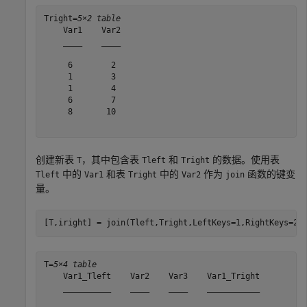
Tright=
5×2 table
    Var1    Var2

    ____    ____

     6        2 

     1        3 

     1        4 

     6        7 

     8       10 

创建新表
，其中包含表
和
的数据。使用表
T
Tleft
Tright
中的
和表
中的
作为
函数的键变
Tleft
Var1
Tright
Var2
join
量。
[T,iright] = join(Tleft,Tright,LeftKeys=1,RightKeys=2)
T=
5×4 table
    Var1_Tleft    Var2    Var3    Var1_Tright

    __________    ____    ____    ___________
