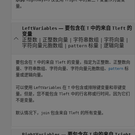
RightKeys=3
Tright
量。
—
要包含在
中的来自
的
LeftVariables
T
Tleft
变量
正整数
|
正整数向量
|
字符串数组
|
字符向量
|
字符向量元胞数组
|
标量
|
逻辑向量
pattern
要包含在
中的来自
的变量，指定为正整数、正整数向
T
Tleft
量、字符串数组、字符向量、字符向量元胞数组、
标
pattern
量或逻辑向量。
可以使用
在
中包含或排除键变量和非键变
LeftVariables
T
量。但是，您不能包含
中的行名称或行时间，因为它们
Tleft
不是变量。
默认情况下，
包含来自
的所有变量。
join
Tleft
—
要包含在
中的来自
RightVariables
T
Tright