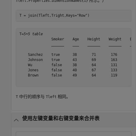
所示。）
Tleft.Properties.DimensionNames{1}
T = join(Tleft,Tright,Keys=
"Row"
)
T=
5×5 table
               Smoker    Age    Height    Weight    Blo
               ______    ___    ______    ______    ___
    Sanchez    true      38       71       176       15
    Johnson    true      43       69       163       14
    Wu         false     38       64       131       12
    Jones      false     40       67       133       11
    Brown      false     49       64       119       12
中行的顺序与
相同。
T
Tleft
使用左键变量和右键变量来合并表