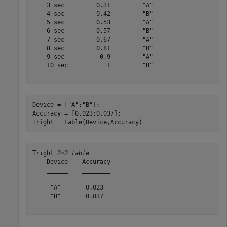
    3 sec         0.31         "A"  

    4 sec         0.42         "B"  

    5 sec         0.53         "A"  

    6 sec         0.57         "B"  

    7 sec         0.67         "A"  

    8 sec         0.81         "B"  

    9 sec          0.9         "A"  

    10 sec           1         "B"  

Device = [
"A"
;
"B"
];

Accuracy = [0.023;0.037];

Tright = table(Device,Accuracy)
Tright=
2×2 table
    Device    Accuracy

    ______    ________

     "A"       0.023  

     "B"       0.037  
