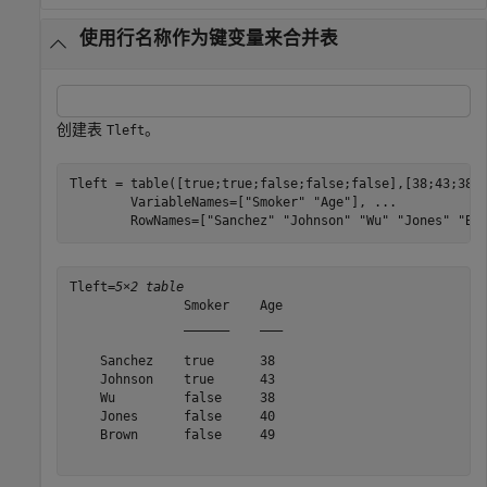
使用行名称作为键变量来合并表
创建表
。
Tleft
Tleft = table([true;true;false;false;false],[38;43;38;
        VariableNames=[
"Smoker"
"Age"
], 
...
        RowNames=[
"Sanchez"
"Johnson"
"Wu"
"Jones"
"Br
Tleft=
5×2 table
               Smoker    Age

               ______    ___

    Sanchez    true      38 

    Johnson    true      43 

    Wu         false     38 

    Jones      false     40 

    Brown      false     49 
