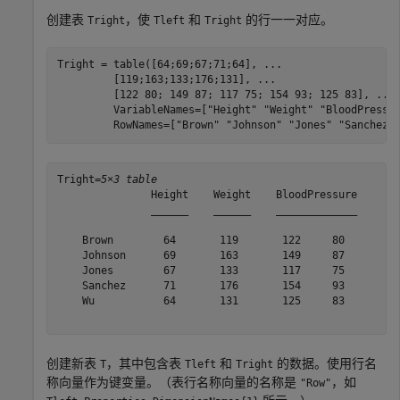
创建表
，使
和
的行一一对应。
Tright
Tleft
Tright
Tright = table([64;69;67;71;64], 
...
         [119;163;133;176;131], 
...
         [122 80; 149 87; 117 75; 154 93; 125 83], 
...
         VariableNames=[
"Height"
"Weight"
"BloodPressu
         RowNames=[
"Brown"
"Johnson"
"Jones"
"Sanchez"
Tright=
5×3 table
               Height    Weight    BloodPressure

               ______    ______    _____________

    Brown        64       119       122     80  

    Johnson      69       163       149     87  

    Jones        67       133       117     75  

    Sanchez      71       176       154     93  

    Wu           64       131       125     83  

创建新表
，其中包含表
和
的数据。使用行名
T
Tleft
Tright
称向量作为键变量。（表行名称向量的名称是
，如
"Row"