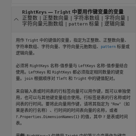
—
中要用作键变量的变量
RightKeys
Tright
正整数
|
正整数向量
|
字符串数组
|
字符向量
|
字符向量元胞数组
|
标量
|
逻辑向量
pattern
用作
中的键值的变量，指定为正整数、正整数向量、
Tright
字符串数组、字符向量、字符向量元胞数组、
标量或
pattern
逻辑向量。
必须将
名称-值参量与
名称-值参量结合
RightKeys
LeftKeys
使用。
和
都必须指定相同数量的键变
LeftKeys
RightKeys
量。
根据顺序对
和
中的键值配对。
join
Tleft
Tright
来自输入表或时间表的行标签向量可以用作键，既可以单独使
用，也可以与其他键变量组合使用。行标签是表的行名称或时
间表的行时间。要将此向量用作键，请将其指定为
（如
"Row"
果是表的行名称）、行时间的时间表向量的名称，或者
的值，其中
是表或时间
.Properties.DimensionNames{1}
T
T
表。
示例:
仅使用
中的第三个变量作为键变