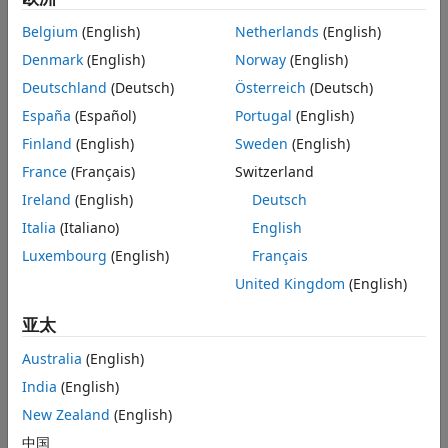
量具有匹配值的行组合在一起。
示例
Belgium
(English)
Netherlands
(English)
输入参量
例如，如果
具有名为
和
的变量，
具有变
Denmark
(English)
Norway
(English)
Tleft
Key1
Var1
Tright
名称-值参数
量
和
，则
使用
作为键变
Key1
Var2
T=join(Tleft,Tright)
Key1
Deutschland
(Deutsch)
Österreich
(Deutsch)
输出参量
量。
详细信息
España
(Español)
Portugal
(English)
算法
Finland
(English)
Sweden
(English)
扩展功能
France
(Français)
Switzerland
版本历史记录
Ireland
(English)
Deutsch
另请参阅
Italia
(Italiano)
English
Luxembourg
(English)
Français
United Kingdom
(English)
亚太
Australia
(English)
默认情况下，键变量是：
India
(English)
New Zealand
(English)
在
和
中具有相同名称的变量，如果两个输入均
Tleft
Tright
为表，或如果
是时间表而
是表。
中国
Tleft
Tright