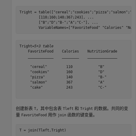
Tright = table([
"cereal"
;
"cookies"
;
"pizza"
;
"salmon"
;
"c
         [110;160;140;367;243], 
...
         [
"B"
;
"D"
;
"B-"
;
"A"
;
"C-"
], 
...
         VariableNames=[
"FavoriteFood"
"Calories"
"Nut
Tright=
5×3 table
    FavoriteFood    Calories    NutritionGrade

    ____________    ________    ______________

     "cereal"         110            "B"      

     "cookies"        160            "D"      

     "pizza"          140            "B-"     

     "salmon"         367            "A"      

     "cake"           243            "C-"     

创建新表
，其中包含表
和
的数据。共同的变
T
Tleft
Tright
量
用作
函数的键变量。
FavoriteFood
join
T = join(Tleft,Tright)