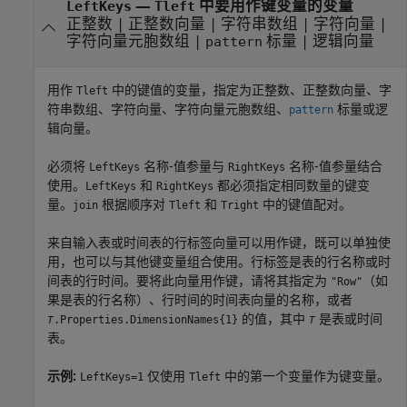
—
中要用作键变量的变量
LeftKeys
Tleft
正整数
|
正整数向量
|
字符串数组
|
字符向量
|
字符向量元胞数组
|
标量
|
逻辑向量
pattern
用作
中的键值的变量，指定为正整数、正整数向量、字
Tleft
符串数组、字符向量、字符向量元胞数组、
标量或逻
pattern
辑向量。
必须将
名称-值参量与
名称-值参量结合
LeftKeys
RightKeys
使用。
和
都必须指定相同数量的键变
LeftKeys
RightKeys
量。
根据顺序对
和
中的键值配对。
join
Tleft
Tright
来自输入表或时间表的行标签向量可以用作键，既可以单独使
用，也可以与其他键变量组合使用。行标签是表的行名称或时
间表的行时间。要将此向量用作键，请将其指定为
（如
"Row"
果是表的行名称）、行时间的时间表向量的名称，或者
的值，其中
是表或时间
.Properties.DimensionNames{1}
T
T
表。
示例:
仅使用
中的第一个变量作为键变量。
LeftKeys=1
Tleft