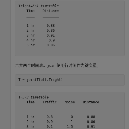
Tright=
5×1 timetable
    Time    Distance

    ____    ________

    1 hr      0.88  

    2 hr      0.86  

    3 hr      0.91  

    4 hr       0.9  

    5 hr      0.86  

合并两个时间表。
使用行时间作为键变量。
join
T = join(Tleft,Tright)
T=
5×3 timetable
    Time    Traffic    Noise    Distance

    ____    _______    _____    ________

    1 hr      0.8         0       0.88  

    2 hr      0.9         1       0.86  

    3 hr      0.1       1.5       0.91  
