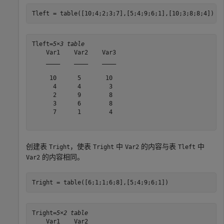
Tleft = table([10;4;2;3;7],[5;4;9;6;1],[10;3;8;8;4])
Tleft=
5×3 table
    Var1    Var2    Var3

    ____    ____    ____

     10      5       10 

      4      4        3 

      2      9        8 

      3      6        8 

      7      1        4 

创建表
，使表
中
的内容与表
中
Tright
Tright
Var2
Tleft
的内容相同。
Var2
Tright = table([6;1;1;6;8],[5;4;9;6;1])
Tright=
5×2 table
    Var1    Var2
