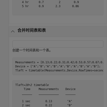
    4 hr      0.7         2        0.9  

    5 hr      0.9       2.3       0.86  

合并时间表和表
创建一个时间表和一个表。
Measurements = [0.13;0.22;0.31;0.42;0.53;0.57;0.67;0.81
Device = [
"A"
;
"B"
;
"A"
;
"B"
;
"A"
;
"B"
;
"A"
;
"B"
;
"A"
;
"B"
];

Tleft = timetable(Measurements,Device,RowTimes=seconds
Tleft=
10×2 timetable
     Time     Measurements    Device

    ______    ____________    ______

    1 sec         0.13         "A"  

    2 sec         0.22         "B"  
