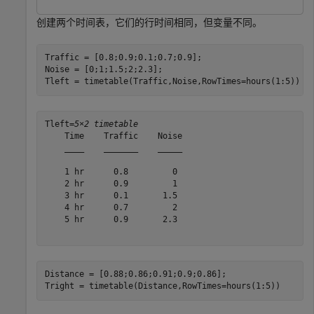
创建两个时间表，它们的行时间相同，但变量不同。
Traffic = [0.8;0.9;0.1;0.7;0.9];

Noise = [0;1;1.5;2;2.3];

Tleft = timetable(Traffic,Noise,RowTimes=hours(1:5))
Tleft=
5×2 timetable
    Time    Traffic    Noise

    ____    _______    _____

    1 hr      0.8         0 

    2 hr      0.9         1 

    3 hr      0.1       1.5 

    4 hr      0.7         2 

    5 hr      0.9       2.3 

Distance = [0.88;0.86;0.91;0.9;0.86];

Tright = timetable(Distance,RowTimes=hours(1:5))