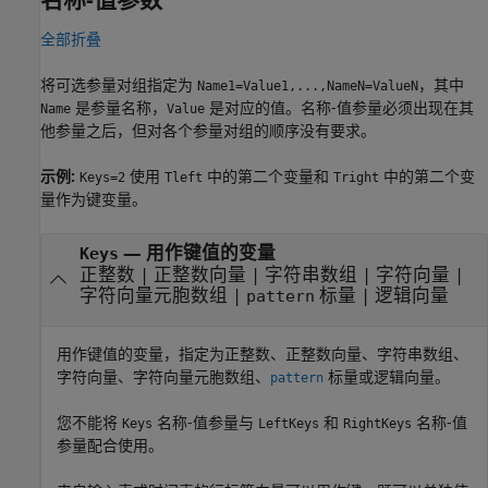
全部折叠
将可选参量对组指定为
，其中
Name1=Value1,...,NameN=ValueN
是参量名称，
是对应的值。名称-值参量必须出现在其
Name
Value
他参量之后，但对各个参量对组的顺序没有要求。
示例:
使用
中的第二个变量和
中的第二个变
Keys=2
Tleft
Tright
量作为键变量。
—
用作键值的变量
Keys
正整数
|
正整数向量
|
字符串数组
|
字符向量
|
字符向量元胞数组
|
标量
|
逻辑向量
pattern
用作键值的变量，指定为正整数、正整数向量、字符串数组、
字符向量、字符向量元胞数组、
标量或逻辑向量。
pattern
您不能将
名称-值参量与
和
名称-值
Keys
LeftKeys
RightKeys
参量配合使用。