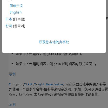
简体中文
行时间的向量，如果
和
均为时间表。
Tleft
Tright
English
键变量的匹配值在左右输入中的顺序不必相同。此外，
的键
日本
(日本語)
Tright
变量必须包含
的键变量中的所有值。每个值在
的键
Tleft
Tright
한국
(한국어)
变量中只能出现一次，但在
的键变量中可以出现多次。因
Tleft
此，联接运算复制
中与
中的多行匹配的任何行。
Tright
Tleft
联系您当地的办事处
输入可以是表、时间表或其中之一。
如果
是表，则
以表的形式返回
。
Tleft
join
T
如果
是时间表，则
以时间表的形式返回
。
Tleft
join
T
示例
可在前面语法中的输入参量
= join(
,
,
)
T
Tleft
Tright
Name=Value
外使用一个或多个名称-值参量来指定选项。例如，您可以通过设置
、
或
来指定将哪些变量用作键变量。
Keys
LeftKeys
RightKeys
示例