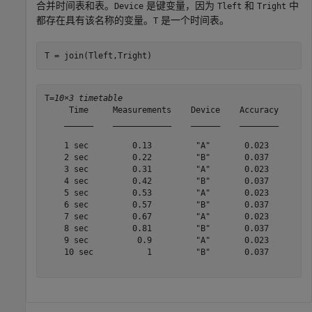
合并时间表和表。
是键变量，因为
和
中
Device
Tleft
Tright
都存在具有该名称的变量。
是一个时间表。
T
T = join(Tleft,Tright)
T=
10×3 timetable
     Time     Measurements    Device    Accuracy

    ______    ____________    ______    ________

    1 sec         0.13         "A"       0.023  

    2 sec         0.22         "B"       0.037  

    3 sec         0.31         "A"       0.023  

    4 sec         0.42         "B"       0.037  

    5 sec         0.53         "A"       0.023  

    6 sec         0.57         "B"       0.037  

    7 sec         0.67         "A"       0.023  

    8 sec         0.81         "B"       0.037  

    9 sec          0.9         "A"       0.023  

    10 sec           1         "B"       0.037  
