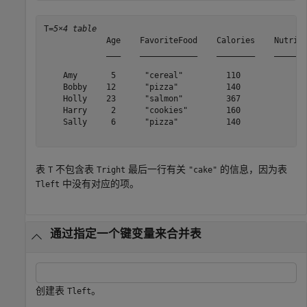
T=
5×4 table
             Age    FavoriteFood    Calories    Nutriti
             ___    ____________    ________    _______
    Amy       5      "cereal"         110            "B
    Bobby    12      "pizza"          140            "B
    Holly    23      "salmon"         367            "A
    Harry     2      "cookies"        160            "D
    Sally     6      "pizza"          140            "B
表
不包含表
最后一行有关
的信息，因为表
T
Tright
"cake"
中没有对应的项。
Tleft
通过指定一个键变量来合并表
创建表
。
Tleft