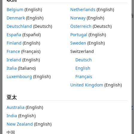
Simulink Report Generator
使您能够创建 Web 视图，让您无需
Simulink 许可证即可从 Web 浏览器查看、导航和共享 Simulink
Belgium
(English)
Netherlands
(English)
模型。您可以在 HTML 代码生成、需求、覆盖率和其他类型的报告
Denmark
(English)
Norway
(English)
中嵌入模型 Web 视图。
Deutschland
(Deutsch)
Österreich
(Deutsch)
致谢
España
(Español)
Portugal
(English)
Finland
(English)
Sweden
(English)
教程
France
(Français)
Switzerland
创建 Simulink Report Generator 报告
Ireland
(English)
Deutsch
使用报告 API 创建系统设计描述报告。
Italia
(Italiano)
English
Luxembourg
(English)
Français
使用报告资源管理器创建 Simulink 报告
创建报告设置文件、添加组件，并交互式地生成报告。
United Kingdom
(English)
关于 Simulink 模型的报告生成器
亚太
Simulink Report Generator 与 MATLAB Report Generator 之
Australia
(English)
间的关系
India
(English)
有关
Simulink Report Generator
作为
MATLAB Report
New Zealand
(English)
Generator
的附加组件的信息。
中国