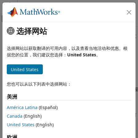
跳到内容
MATLAB 帮助中心
画布外导航菜单切换
选择网站
主要内容
文档主页
本页面提供的是上一版软件的文档。当前版本中已删除对应的英文
页面。
报告和数据库访问
选择网站以获取翻译的可用内容，以及查看当地活动和优惠。根
开始使用
Simulink
Report
据您的位置，我们建议您选择：
United States
。
Simulink Report Generator
Generator
类别
United States
开始使用 Simulink Report Generator
创建模型 Web 视图
根据
Simulink
模型和
Stateflow
图设计并自动生成报告
您也可以从以下列表中选择网站：
生成标准报告
®
Simulink
Report Generator™
提供了函数和 API，使您能够在报
®
®
告中包含模块图、Stateflow
图、MATLAB
Function 模块、真
创建报告程序
美洲
值表、数据字典和其他模型元素。您可以设计和生成 PDF、
Simulink Report Generator 任务示例
América Latina
(Español)
®
Microsoft
Word
和 HTML 格式的报告。您可以生成标准报告
工具鉴定和认证
（例如系统设计描述）以及包含设计工件（例如生成代码、需求可
Canada
(English)
追溯性、文档和测试结果）的自定义报告。还可以包括 DO-178、
United States
(English)
ISO 26262、IEC 61508 和相关行业标准的工件。
欧洲