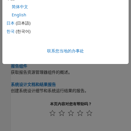
为 Simulink 和 Stateflow 元素创建报告生成器
简体中文
使用预定义的 Simulink 和 Stateflow 元素查找器和报告器可减少
English
编码时间和复杂性。
日本
(日本語)
报告创建工作流程
한국
(한국어)
Simulink Report Generator
软件的典型使用方式。
无需自定义即可生成报告
联系您当地的办事处
使用预定义的报告、报告元素和 Web 视图。
报告组件
获取报告资源管理器组件的概述。
系统设计文档和结果报告
创建系统设计细节和系统运行结果的报告。
本页内容对您有帮助吗？