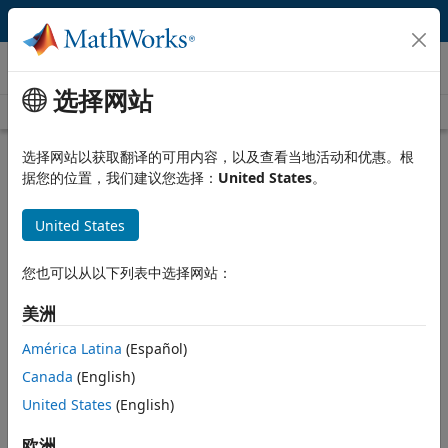
跳到内容
视频
选择网站
Videos Home
Search
Play
Vi
18:21
选择网站以获取翻译的可用内容，以及查看当地活动和优惠。根
据您的位置，我们建议您选择：
United States
。
Description
United States
Video
Trajectory Planning for Robot
Manipulators
您也可以从以下列表中选择网站：
From the series:
Modeling, Simulation, and Control
美洲
Published: 1 May 2019
América Latina
(Español)
Canada
(English)
United States
(English)
Related Resources
欧洲