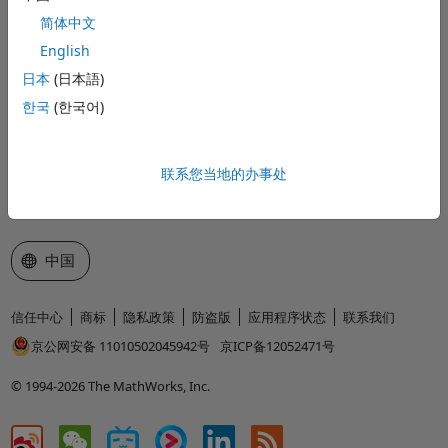
简体中文
了解产品
English
试用或购买
日本
(日本語)
한국
(한국어)
如何使用
获取支持
联系您当地的办事处
关于 MathWorks
选择网站
中国
信任中心
商标
隐私政策
防盗版
应用程序状态
联系我们
京公网安备 11010502045942号
京ICP备12052471号
© 1994-2026 The MathWorks, Inc.