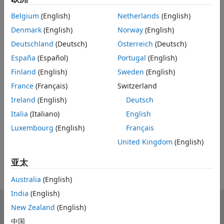
Feedback
Belgium
(English)
Netherlands
(English)
Denmark
(English)
Norway
(English)
UP NEXT:
Deutschland
(Deutsch)
Österreich
(Deutsch)
System Identification of Blue
España
(Español)
Portugal
(English)
Robotics Thrusters
Finland
(English)
Sweden
(English)
France
(Français)
Switzerland
21:45
Ireland
(English)
Deutsch
Video length is 21:45
Italia
(Italiano)
English
View full series
(21 Videos)
Luxembourg
(English)
Français
RELATED VIDEOS
United Kingdom
(English)
View more related videos
亚太
Australia
(English)
India
(English)
MathWorks
New Zealand
(English)
Accelerating the pace of engineering and science
中国