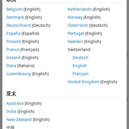
果。
Belgium
(English)
Netherlands
(English)
计算噪声
Denmark
(English)
Norway
(English)
由实现中各项的舍入导致的累积误差会引入噪声。
Deutschland
(Deutsch)
Österreich
(Deutsch)
España
(Español)
Portugal
(English)
极限环
Finland
(English)
Sweden
(English)
在理想系统中，对于常量输入，稳定传递函数（数字滤波器）
France
(Français)
Switzerland
的输出接近某个常量。通过量化，当输出在两个稳态值之间振
Ireland
(English)
Deutsch
荡时会出现极限环。
Italia
(Italiano)
English
主题
Luxembourg
(English)
Français
United Kingdom
(English)
定标、范围和精度
定标
亚太
定点数的动态范围比具有相同字长的浮点数小得多。为避免溢出情
Australia
(English)
况并最大限度地减少量化误差，必须对定点数进行定标。
India
(English)
计算斜率和偏置
描述斜率偏置定标以及如何计算它。
New Zealand
(English)
Net Slope and Net Bias Precision
中国