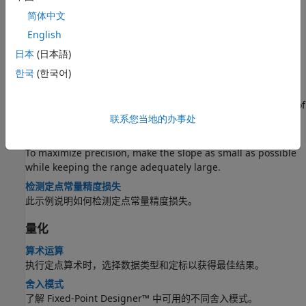
Net slope and bias precision, detecting precision loss,
简体中文
underflow, and overflow.
English
Determine the Range of Fixed-Point Numbers
日本
(日本語)
Fixed-point variables have a limited range because digital
systems represent numbers with a finite number of bits.
한국
(한국어)
Recommendations for Arithmetic and Scaling
Scaling in your fixed-point design based on the limitations of
联系您当地的办事处
fixed-point arithmetic.
Maximize Precision
To maximize precision, make the slope as small as possible
while keeping the range adequately large.
检测定点常量精度损失
此示例说明如何检测定点常量精度损失。
量化
算术运算
执行定点算术时，选择数据类型和定标以获得最佳结果。
舍入模式
了解 Fixed-Point Designer™ 中可用的不同舍入模式。