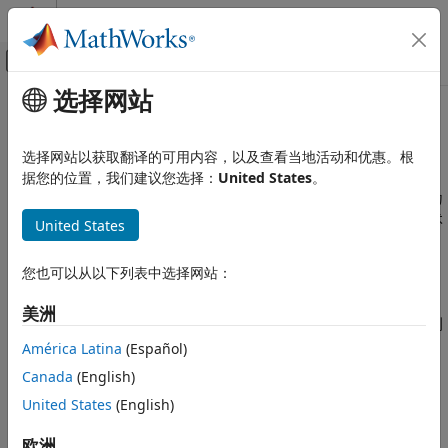
跳到内容
MATLAB 帮助中心
画布外导航菜单切换
选择网站
主要内容
文档主页
量化
代码生成
选择网站以获取翻译的可用内容，以及查看当地活动和优惠。根
FPGA、ASIC 和 SoC 开发
定点数据类型的精度、范围和定标
据您的位置，我们建议您选择：
United States
。
当使用浮点算术开发动态系统时，您通常不必担心数值限制，因为
Fixed-Point Designer
浮点数据类型具有精度高、范围广的特点。相反，当使用定点算术
United States
定点和浮点基础知识
开发动态系统时，您必须考虑以下因素：
定点概念
您也可以从以下列表中选择网站：
量化
类别
量化
美洲
会对定点值进行舍入。因此，输出到被控对象的信号和输入到
定点算术
控制系统的信号不具备与理想的离散时间信号相同的特性。
América Latina
(Español)
Canada
(English)
溢出
United States
(English)
将两个足够大的负值或正值相加，会产生超出表示范围的结
欧洲