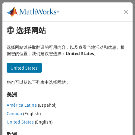
跳到内容
MATLAB 帮助中心
画布外导航菜单切换
选择网站
主要内容
文档主页
cosh
MATLAB
选择网站以获取翻译的可用内容，以及查看当地活动和优惠。根
数学
双曲余弦
据您的位置，我们建议您选择：
United States
。
初等数学
三角学
全页折叠
United States
语法
cosh
您也可以从以下列表中选择网站：
Y = cosh(X)
本页内容
说明
语法
美洲
描述
返回
的元素的双曲余弦。
函数按元素处理数
Y = cosh(
)
X
cosh
X
América Latina
(Español)
示例
组。该函数同时接受实数和复数输入。所有的角度都以弧度表示。
Canada
(English)
输入参量
示例
详细信息
United States
(English)
扩展功能
示例
欧洲