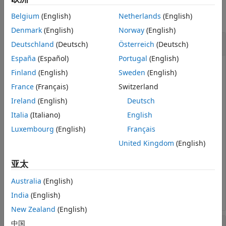
版本历史记录
另请参阅
Belgium
(English)
Netherlands
(English)
全部折叠
Denmark
(English)
Norway
(English)
向量的双曲余弦
Deutschland
(Deutsch)
Österreich
(Deutsch)
España
(Español)
Portugal
(English)
Finland
(English)
Sweden
(English)
创建一个向量并计算每个值的双曲余弦。
France
(Français)
Switzerland
Ireland
(English)
Deutsch
X = [0 pi 2*pi 3*pi];

Italia
(Italiano)
English
Y = cosh(X)
Luxembourg
(English)
Français
United Kingdom
(English)
Y = 
1×4
3
10
 ×

亚太
    0.0010    0.0116    0.2677    6.1958

Australia
(English)
India
(English)
New Zealand
(English)
双曲余弦图
中国