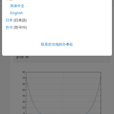
简体中文
English
日本
(日本語)
在域
-
5
≤
x
≤
5
.
한국
(한국어)
上绘制双曲余弦函数
联系您当地的办事处
x = -5:0.01:5; 

y = cosh(x);

plot(x,y)

grid 
on