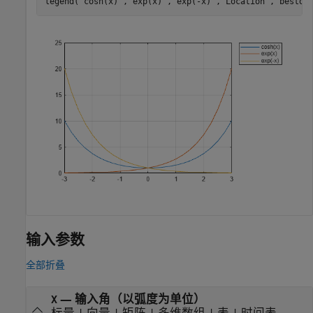
legend(
'cosh(x)'
,
'exp(x)'
,
'exp(-x)'
,
'Location'
,
'bestou
输入参数
全部折叠
—
输入角（以弧度为单位）
X
标量
|
向量
|
矩阵
|
多维数组
|
表
|
时间表