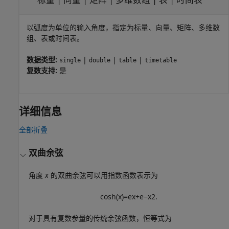
以弧度为单位的输入角度，指定为标量、向量、矩阵、多维数
组、表或时间表。
数据类型:
|
|
|
single
double
table
timetable
复数支持:
是
详细信息
全部折叠
双曲余弦
角度
x
的双曲余弦可以用指数函数表示为
cosh
(
x
)
=
e
x
+
e
−
x
2
.
对于具有复数参量的传统余弦函数，恒等式为