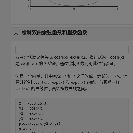
绘制双曲余弦函数和指数函数
双曲余弦满足恒等式
cosh
(
x
)
=
e
x
+
e
-
x
2
。换句话说，
cosh
(
x
)
是
e
x
和
e
-
x
的
平均值
。通过绘制函数可对此进行验证。
创建一个向量，其中包含 -3 和 3 之间的值，步长为 0.25。计
算并绘制
、
和
的值。与预期一样，
cosh(x)
exp(x)
exp(-x)
的曲线位于两条指数曲线之间。
cosh(x)
x = -3:0.25:3;

y1 = cosh(x);

y2 = exp(x);

y3 = exp(-x);

plot(x,y1,x,y2,x,y3)

grid 
on