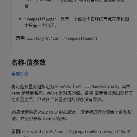
置。
- 具有一个或多个自环的节点在简化图
'keepselfloops'
中只有一个自环。
示例:
simplify(G,'sum','keepselfloops')
名称-值参数
全部折叠
将可选参量对组指定为
，其中
Name1=Value1,...,NameN=ValueN
是参量名称，
是对应的值。名称-值参量必须出现在其
Name
Value
他参量之后，但对各个参量对组的顺序没有要求。
如果使用的是 R2021a 之前的版本，请使用逗号分隔每个名称和
值，并用引号将
引起来。
Name
示例:
H = simplify(G,'sum','AggregationVariables',{'Var1'