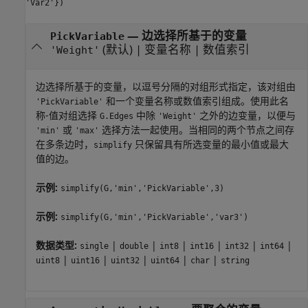
'Var2'})
—
边选择所基于的变量
PickVariable
(默认) |
变量名称
|
数值索引
'Weight'
边选择所基于的变量，以逗号分隔的对组形式指定，该对组由
和一个变量名称或数值索引组成。使用此名
'PickVariable'
称-值对组选择
中除
之外的边变量，以便与
G.Edges
'Weight'
或
选择方法一起使用。当相同的两个节点之间存
'min'
'max'
在多条边时，
只保留具有所选变量的最小值或最大
simplify
值的边。
示例:
simplify(G,'min','PickVariable',3)
示例:
simplify(G,'min','PickVariable','var3')
数据类型:
|
|
|
|
|
|
single
double
int8
int16
int32
int64
|
|
|
|
|
uint8
uint16
uint32
uint64
char
string