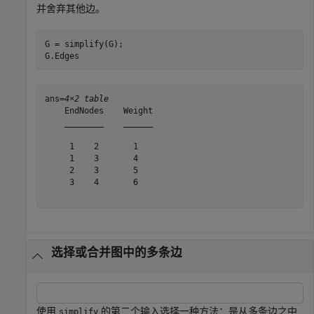
并舍弃其他边。
G = simplify(G);

G.Edges
ans=
4×2 table
    EndNodes    Weight

    ________    ______

     1    2       1   

     1    3       4   

     2    3       5   

     3    4       6   

选择或合并图中的多条边
使用
的第二个输入选择一种方法：是从多条边之中
simplify