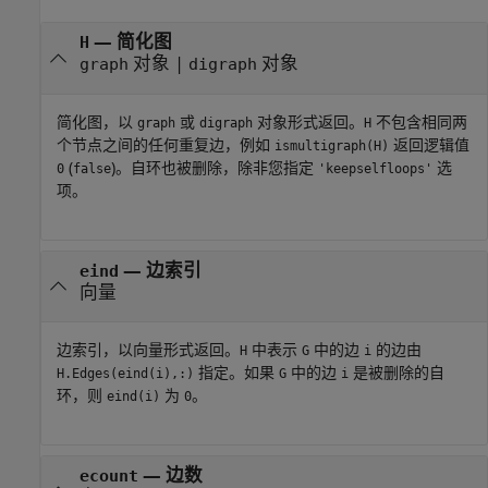
— 简化图
H
对象 |
对象
graph
digraph
简化图，以
或
对象形式返回。
不包含相同两
graph
digraph
H
个节点之间的任何重复边，例如
返回逻辑值
ismultigraph(H)
(
)。自环也被删除，除非您指定
选
0
false
'keepselfloops'
项。
— 边索引
eind
向量
边索引，以向量形式返回。
中表示
中的边
的边由
H
G
i
指定。如果
中的边
是被删除的自
H.Edges(eind(i),:)
G
i
环，则
为
。
eind(i)
0
— 边数
ecount