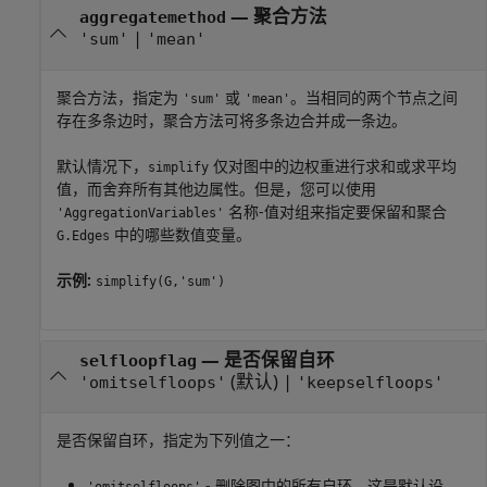
—
聚合方法
aggregatemethod
|
'sum'
'mean'
聚合方法，指定为
或
。当相同的两个节点之间
'sum'
'mean'
存在多条边时，聚合方法可将多条边合并成一条边。
默认情况下，
仅对图中的边权重进行求和或求平均
simplify
值，而舍弃所有其他边属性。但是，您可以使用
名称-值对组来指定要保留和聚合
'AggregationVariables'
中的哪些数值变量。
G.Edges
示例:
simplify(G,'sum')
—
是否保留自环
selfloopflag
(默认) |
'omitselfloops'
'keepselfloops'
是否保留自环，指定为下列值之一：
- 删除图中的所有自环。这是默认设
'omitselfloops'