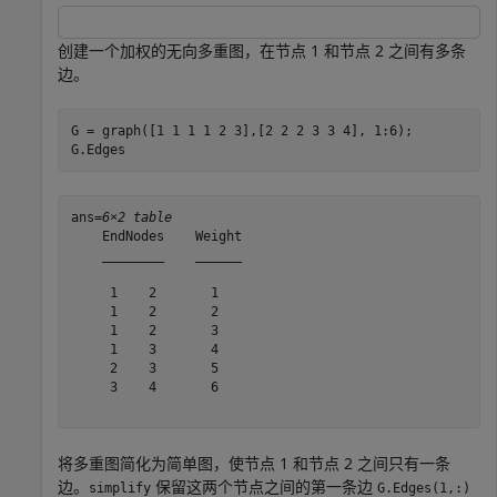
创建一个加权的无向多重图，在节点 1 和节点 2 之间有多条
边。
G = graph([1 1 1 1 2 3],[2 2 2 3 3 4], 1:6);

G.Edges
ans=
6×2 table
    EndNodes    Weight

    ________    ______

     1    2       1   

     1    2       2   

     1    2       3   

     1    3       4   

     2    3       5   

     3    4       6   

将多重图简化为简单图，使节点 1 和节点 2 之间只有一条
边。
保留这两个节点之间的第一条边
simplify
G.Edges(1,:)