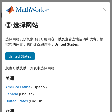
跳到内容
MATLAB 帮助中心
画布外导航菜单切换
选择网站
主要内容
文档主页
simplify
MATLAB
选择网站以获取翻译的可用内容，以及查看当地活动和优惠。根
数学
将多重图简化为简单图
据您的位置，我们建议您选择：
United States
。
图和网络算法
全页折叠
United States
simplify
语法
本页内容
您也可以从以下列表中选择网站：
H = simplify(G)
语法
H = simplify(G,pickmethod)
描述
美洲
H = simplify(G,aggregatemethod)
示例
H = simplify(
___
,selfloopflag)
América Latina
(Español)
输入参量
H = simplify(
___
,Name,Value)
Canada
(English)
名称-值参数
[H,eind,ecount] = simplify(
___
)
说明
输出参量
United States
(English)
扩展功能
返回没有多条边或自环的图。当相同的两个节点
欧洲
= simplify(
)
H
G