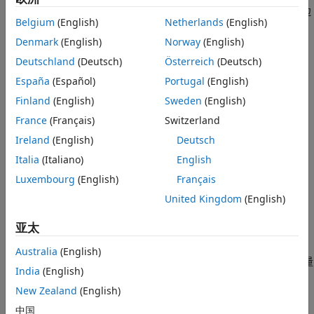
版本历史记录
之间出现多条边时，只保留第一条边（如
中所定义）。边
G.Edges
另请参阅
Belgium
(English)
Netherlands
(English)
属性会保留。
Denmark
(English)
Norway
(English)
示例
Deutschland
(Deutsch)
Österreich
(Deutsch)
España
(Español)
Portugal
(English)
指定在多条边之间进行选择的方法。
= simplify(
,
)
H
G
pickmethod
边属性会保留。
可以是
（默认
Finland
(English)
Sweden
(English)
pickmethod
'first'
值）、
、
或
。
'last'
'min'
'max'
France
(Français)
Switzerland
Ireland
(English)
Deutsch
示例
Italia
(Italiano)
English
指定的方法是将多条边的权重
= simplify(
,
)
H
G
aggregatemethod
Luxembourg
(English)
Français
合并为一条新边的权重。
中所有其他边属性均舍弃。
G
United Kingdom
(English)
可以是
或
。
aggregatemethod
'sum'
'mean'
亚太
示例
Australia
(English)
使用上述语法中的任何输入参量
= simplify(
___
,
)
H
selfloopflag
India
(English)
组合指定是保留还是删除图中的自环。例如，
指
'keepselfloops'
定具有一个或多个自环的节点在简化图中将只有一个自环。
New Zealand
(English)
中国