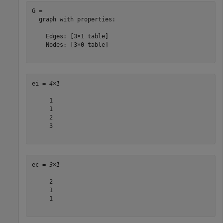
G = 

  graph with properties:

    Edges: [3×1 table]

    Nodes: [3×0 table]

ei = 
4×1
     1

     1

     2

     3

ec = 
3×1
     2

     1

     1
