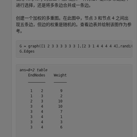
进行选择，还是将多条边合并成一条边。
创建一个加权的多重图。在此图中，节点 3 和节点 4 之间出
现五条边，但边的权重是随机的。查看边表并绘制该图作为参
考。
G = graph([1 2 3 3 3 3 3 3 ],[2 3 1 4 4 4 4 4],randi(10
G.Edges
ans=
8×2 table
    EndNodes    Weight

    ________    ______

     1    2        9  

     1    3        2  

     2    3       10  

     3    4       10  

     3    4        7  

     3    4        1  

     3    4        3  

     3    4        6  
