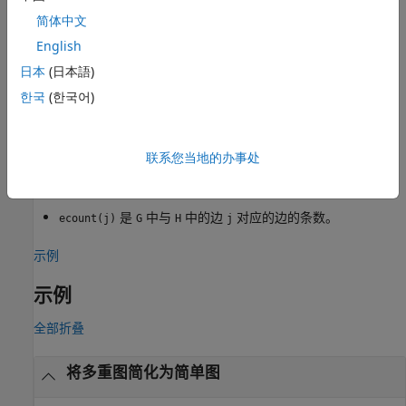
示例
简体中文
使用一个或多个名称-值对组参量
English
= simplify(
___
,
)
H
Name,Value
指定其他选项。例如，您可以在
中指定
G.Edges
'PickVariable'
日本
(日本語)
和一个变量，将该变量与
或
选择方法一起使用。
'min'
'max'
한국
(한국어)
还返回边索引
和边计数
[
,
,
] = simplify(
___
)
eind
H
eind
ecount
：
ecount
联系您当地的办事处
是
中表示
中的边
的边。
H.Edges(eind(i),:)
H
G
i
是
中与
中的边
对应的边的条数。
ecount(j)
G
H
j
示例
示例
全部折叠
将多重图简化为简单图