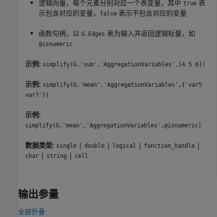
逻辑向量，每个元素分别对应一个表变量，其中
表
true
示包含对应的变量，
表示不包含对应的变量
false
函数句柄，以
表为输入并返回逻辑标量，如
G.Edges
@isnumeric
示例:
simplify(G,'sum','AggregationVariables',[4 5 6])
示例:
simplify(G,'mean','AggregationVariables',{'var5
var7'})
示例:
simplify(G,'mean','AggregationVariables',@isnumeric)
数据类型:
|
|
|
|
single
double
logical
function_handle
|
|
char
string
cell
输出参量
全部折叠