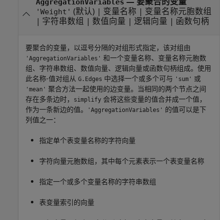
—
要聚合的变量
AggregationVariables
(默认) |
变量名称
|
变量名称元胞数组
'Weight'
|
字符串数组
|
数值向量
|
逻辑向量
|
函数句柄
要聚合的变量，以逗号分隔的对组形式指定，该对组由
和一个变量名称、变量名称元胞数
'AggregationVariables'
组、字符串数组、数值向量、逻辑向量或函数句柄组成。使用
此名称-值对组从
中选择一个或多个可与
或
G.Edges
'sum'
聚合方法一起使用的边变量。当相同的两个节点之间
'mean'
存在多条边时，
会将这些变量的值合并成一个值，
simplify
作为一条新边的值。
的值可以是下
'AggregationVariables'
列值之一：
指定单个表变量名称的字符向量
字符向量元胞数组，其中每个元素表示一个表变量名称
指定一个或多个变量名称的字符串数组
表变量索引的向量