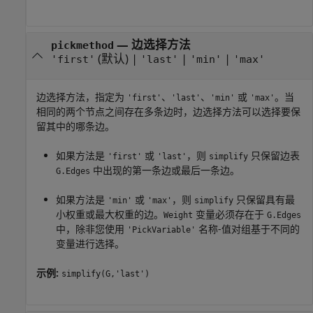
—
边选择方法
pickmethod
(默认) |
|
|
'first'
'last'
'min'
'max'
边选择方法，指定为
、
、
或
。当
'first'
'last'
'min'
'max'
相同的两个节点之间存在多条边时，边选择方法可以选择要保
留其中的哪条边。
如果方法是
或
，则
只保留边表
'first'
'last'
simplify
中出现的第一条边或最后一条边。
G.Edges
如果方法是
或
，则
只保留具有最
'min'
'max'
simplify
小权重或最大权重的边。
变量必须存在于
Weight
G.Edges
中，除非您使用
名称-值对组基于不同的
'PickVariable'
变量进行选择。
示例:
simplify(G,'last')