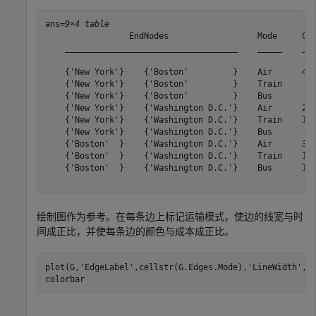
ans=
9×4 table
                 EndNodes                  Mode     Cos
    ___________________________________    _____    ___
    {'New York'}    {'Boston'         }    Air      400
    {'New York'}    {'Boston'         }    Train     80
    {'New York'}    {'Boston'         }    Bus       40
    {'New York'}    {'Washington D.C.'}    Air      250
    {'New York'}    {'Washington D.C.'}    Train    100
    {'New York'}    {'Washington D.C.'}    Bus       75
    {'Boston'  }    {'Washington D.C.'}    Air      325
    {'Boston'  }    {'Washington D.C.'}    Train    150
    {'Boston'  }    {'Washington D.C.'}    Bus      100
绘制图作为参考。在每条边上标记运输模式，使边的线宽与时
间成正比，并使每条边的颜色与成本成正比。
plot(G,
'EdgeLabel'
,cellstr(G.Edges.Mode),
'LineWidth'
,G
colorbar