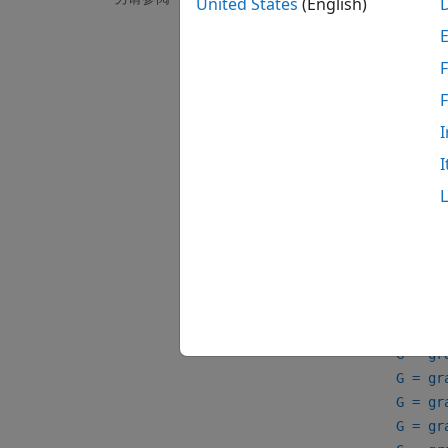
United States
(English)
G = a
G = a
plot
F
创建
I
语法
I
G = gr
G = gr
G = gr
G = gr
G = gr
G = gr
G = gr
G = gr
G = gr
G = gr
G = gr