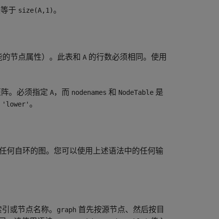
须等于
。
size(A,1)
能的节点属性）。此表和
的行数必须相同。使用
A
矩阵。必须指定
，而
和
是
A
nodenames
NodeTable
或
。
'lower'
任何自环的图。您可以使用上述语法中的任何输
索引或节点名称。
首先按源节点、然后按目
graph