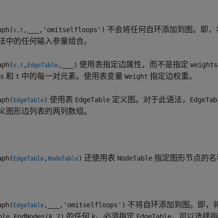
不会将任何自环添加到图。即，
ph(
,
___
,'omitselfloops')
s,t
法中的任何输入参量组合。
使用表指定边属性，而不是指定
ph(
,
,
___
)
weights
s,t
EdgeTable
和
中的每一对元素。使用表变量
指定边权重。
s
t
Weight
使用表
定义图。对于此语法，
ph(
)
EdgeTable
EdgeTab
EdgeTable
义图形边列表的两列数组。
还使用表
指定图形节点的名
ph(
,
)
NodeTable
EdgeTable
NodeTable
不将自环添加到图。即，
ph(
,
___
,'omitselfloops')
EdgeTable
的任何
。必须指定
，可以选择
ble.EndNodes(k,2)
k
EdgeTable