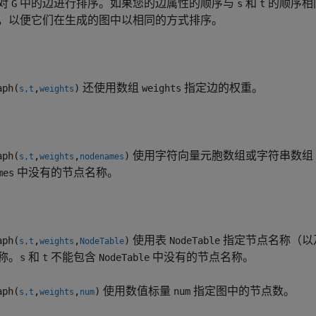
对
中的边进行排序。如果您的边属性的顺序与
和
的顺序相
G
s
t
，以便它们在生成的图中以相同的方式排序。
还使用数组
指定边的权重。
ph(
,
)
weights
s,t
weights
使用字符向量元胞数组或字符串数组
ph(
,
,
)
s,t
weights
nodenames
中没有的节点名称。
mes
使用表
指定节点名称（以
ph(
,
,
)
NodeTable
s,t
weights
NodeTable
称。
和
不能包含
中没有的节点名称。
s
t
NodeTable
使用数值标量
指定图中的节点数。
ph(
,
,
)
num
s,t
weights
num