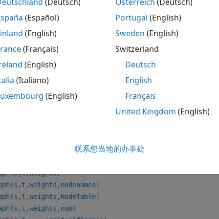
Deutschland
(Deutsch)
Österreich
(Deutsch)
ddedge(G,2,3)

ddnode(G,4)

España
(Español)
Portugal
(English)
(G)
inland
(English)
Sweden
(English)
France
(Français)
Switzerland
对象
reland
(English)
Deutsch
talia
(Italiano)
English
aph
Luxembourg
(English)
Français
aph(A)
United Kingdom
(English)
aph(A,nodenames)
aph(A,NodeTable)
aph(A,
___
,type)
联系您当地的办事处
aph(A,
___
,'omitselfloops')
aph(s,t)
aph(s,t,weights)
aph(s,t,weights,nodenames)
aph(s,t,weights,NodeTable)
aph(s,t,weights,num)