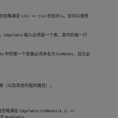
将忽略满足
的任何
。您可以使用
s(k) == t(k)
k
。
输入必须是一个表，其中的每一行
EdgeTable
中的第一个变量必须命名为
，且它必
le
EndNodes
称（以及其他可能的属性）。
将忽略满足
EdgeTable.EndNodes(k,1) ==
指定
。
NodeTable