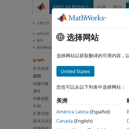
跳到内容
MATLAB 帮助中心
社区
学习
文档
文档主页
MATLAB
gra
选择网站
数学
图和网络算法
具有无
选择网站以获取翻译的可用内容，
graph
本页内容
全页展
United States
说明
说明
创建对象
您也可以从以下列表中选择网站：
graph
属性
询，了
对象函数
美洲
或边。
示例
América Latina
(Español)
扩展功能
G = g
Canada
(English)
版本历史记录
e = G
另请参阅