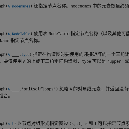
还指定节点名称。
中的元素数量必
ph(
,
)
nodenames
A
nodenames
使用表
指定节点名称（以及其他可
ph(
,
)
NodeTable
A
NodeTable
指定节点名称。
Name
指定在构造图时要使用的邻接矩阵的一个三角
ph(
,
___
,
)
A
type
。要仅使用
的上或下三角矩阵构造图，
可以是
A
type
'upper'
忽略
的对角线元素，并返回没有
ph(
,
___
,'omitselfloops')
A
A
组合。
以节点对组形式指定图边
。
和
可以指定节点
ph(
)
(s,t)
s
t
s,t