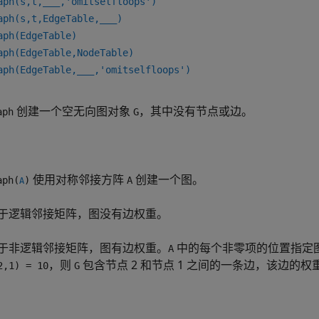
aph(s,t,
___
,'omitselfloops')
aph(s,t,EdgeTable,
___
)
aph(EdgeTable)
aph(EdgeTable,NodeTable)
aph(EdgeTable,
___
,'omitselfloops')
创建一个空无向图对象
，其中没有节点或边。
aph
G
使用对称邻接方阵
创建一个图。
ph(
)
A
A
于逻辑邻接矩阵，图没有边权重。
于非逻辑邻接矩阵，图有边权重。
中的每个非零项的位置指定
A
，则
包含节点 2 和节点 1 之间的一条边，该边的权重
2,1) = 10
G