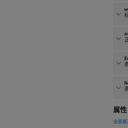
w
n
E
N
属性
全部展