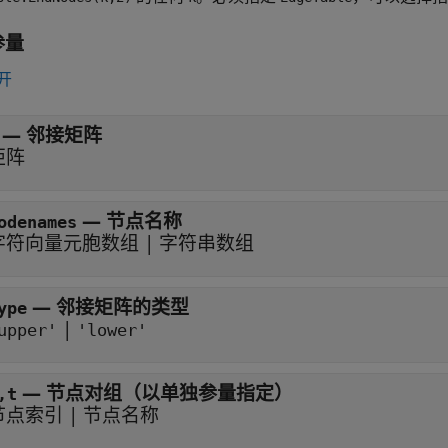
参量
开
—
邻接矩阵
矩阵
—
节点名称
odenames
字符向量元胞数组
|
字符串数组
—
邻接矩阵的类型
ype
|
upper'
'lower'
—
节点对组（以单独参量指定）
,t
节点索引
|
节点名称