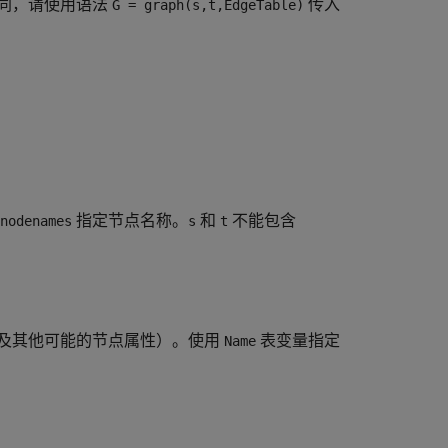
同，请使用语法
传入
G = graph(s,t,EdgeTable)
指定节点名称。
和
不能包含
nodenames
s
t
及其他可能的节点属性）。使用
表变量指定
Name