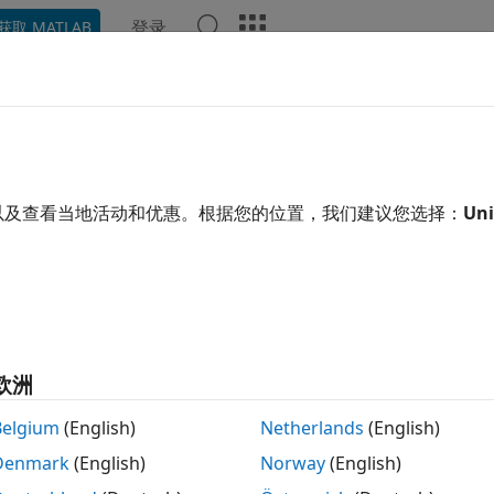
登录
获取 MATLAB
示例
函数
App
视频
回答
ph
向边的图
以及查看当地活动和优惠。根据您的位置，我们建议您选择：
Uni
开
对象表示无向图，无向图具有连接相应节点的无向边。创建图对
解有关该图的详细信息。例如，您可以添加或删除节点或边、确
欧洲
Belgium
(English)
Netherlands
(English)
raph([1 1], [2 3]);

Denmark
(English)
Norway
(English)
.Edges
