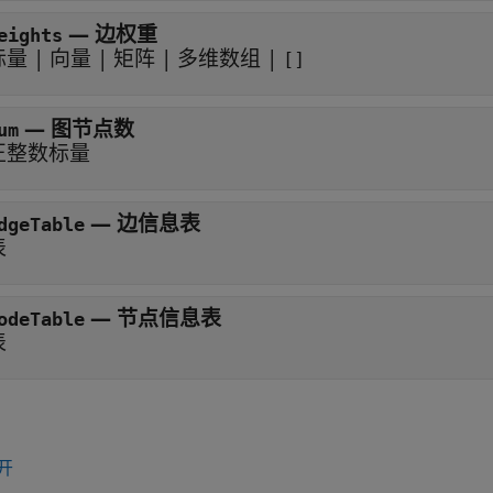
—
边权重
eights
标量
|
向量
|
矩阵
|
多维数组
|
[]
—
图节点数
um
正整数标量
—
边信息表
dgeTable
表
—
节点信息表
odeTable
表
开