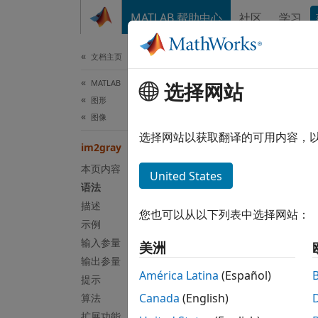
跳到内容
MATLAB 帮助中心
社区
学习
文档
文档主页
MATLAB
选择网站
im2
图形
图像
将 R
选择网站以获取翻译的可用内容，
im2gray
本页内容
全页折
United States
语法
语法
描述
您也可以从以下列表中选择网站：
示例
I = im
输入参量
美洲
说明
输出参量
América Latina
(Español)
提示
= im2
I
Canada
(English)
算法
们。
扩展功能