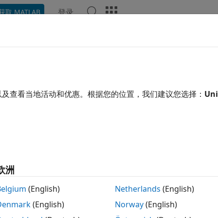
登录
获取 MATLAB
示例
函数
App
视频
回答
gray
GB 图像转换为灰度图像
以及查看当地活动和优惠。根据您的位置，我们建议您选择：
Uni
叠
2gray(RGB)
欧洲
Belgium
(English)
Netherlands
(English)
将指定的真彩色图像
转换为灰度强度图像
。
gray(
)
RGB
I
im2
RGB
Denmark
(English)
Norway
(English)