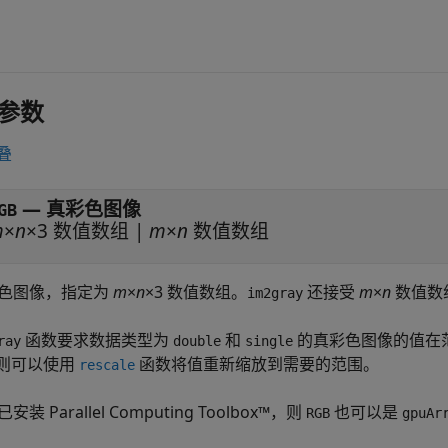
参数
叠
—
真彩色图像
GB
m
×
n
×3 数值数组
|
m
×
n
数值数组
色图像，指定为
m
×
n
×3 数值数组。
还接受
m
×
n
数值数
im2gray
函数要求数据类型为
和
的真彩色图像的值在范围 
ray
double
single
，则可以使用
函数将值重新缩放到需要的范围。
rescale
安装 Parallel Computing Toolbox™，则
也可以是
RGB
gpuAr