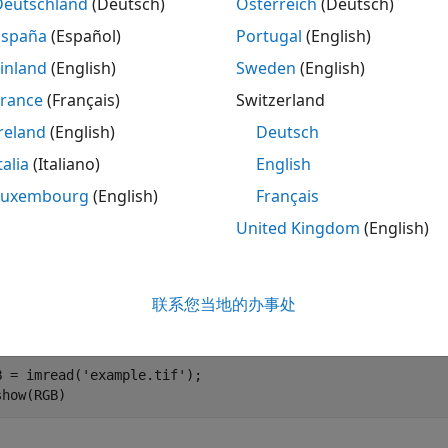
Deutschland
(Deutsch)
Österreich
(Deutsch)
函数通过消除色调和饱和度信息，同时保留亮度，来将 RGB 
y
España
(Español)
Portugal
(English)
inland
(English)
Sweden
(English)
France
(Français)
Switzerland
reland
(English)
Deutsch
talia
(Italiano)
English
叠
Luxembourg
(English)
Français
将真彩色 (RGB) 图像转换为灰度图像
United Kingdom
(English)
联系您当地的办事处
件中将真彩色 (RGB) 图像读入工作区中并显示该图像。
B = imread(
'example.tif'
);

show(RGB)