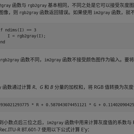
函数与
基本相同，不同之处是它可以接受灰度图
2gray
rgb2gray
图像，则
函数返回错误。如果使用
函数，就
rgb2gray
im2gray
if ndims(I) == 3

    I = rgb2gray(I);

函数不同，
函数不接受颜色图作为输入。要
rgb2gray
im2gray
函数通过计算
R
、
G
和
B
分量的加权和，将 RGB 值转换为灰
y
到小数点后三位之后，
函数中用来计算灰度值的系数与 Rec.I
im2gray
c.ITU-R BT.601-7 使用以下公式计算 E'y：