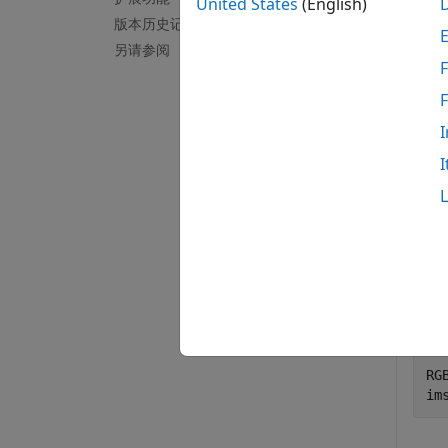
United States
(English)
版本历史记录
im2gra
另请参阅
F
示例
示例
I
I
全部折
从文
RG
im