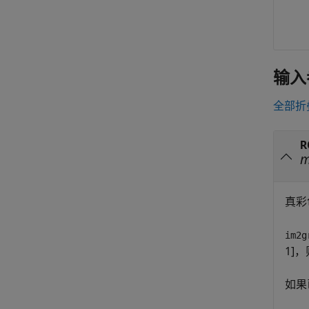
输入
全部折
R
真彩
im2g
1]
如果已