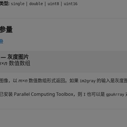
类型:
|
|
|
single
double
uint8
uint16
参量
叠
— 灰度图片
m
×
n
数值数组
图像，以
m
×
n
数值数组形式返回。如果
的输入是灰度
im2gray
安装 Parallel Computing Toolbox，则
也可以是
I
gpuArray