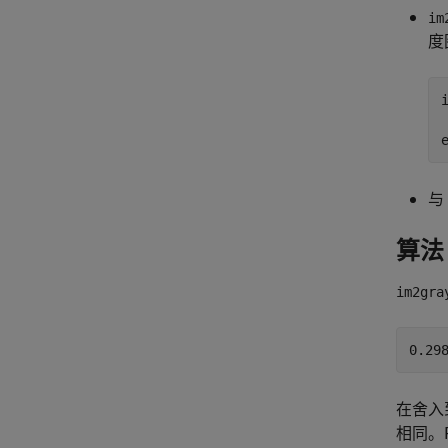
im
度
与
算法
im2gra
在舍入
相同。Re