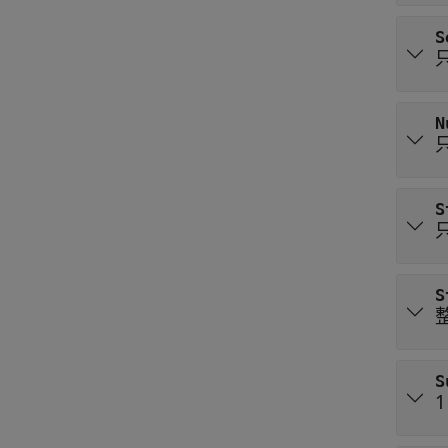
S
N
S
S
S
1