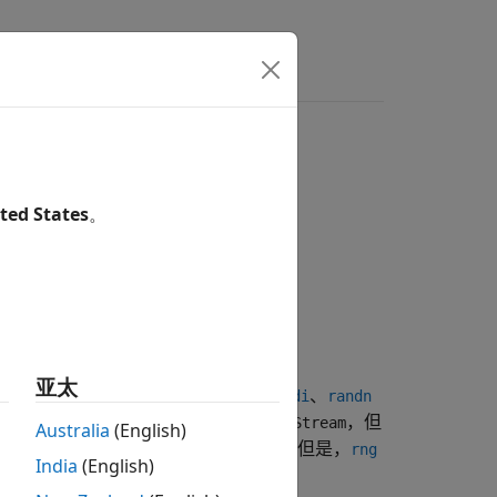
ted States
。
亚太
数数组的最简单方法是使用
、
、
rand
randi
randn
称为
全局流
。更改全局流可以使用
，但
RandStream
Australia
(English)
使其成为全局流。但是，
m.setGlobalStream
rng
India
(English)
。