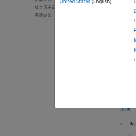
United States
(English)
版本历史记录
您也可
另请参阅
立于从
F
创建
I
使用以
I
语法
s = Ra
s = Ra
描述
= Ran
s
示例
= Ran
s