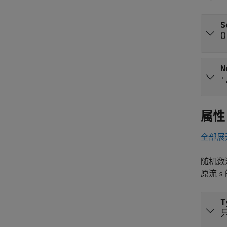
S
0
N
'
属性
全部展
随机数
原流
s
T