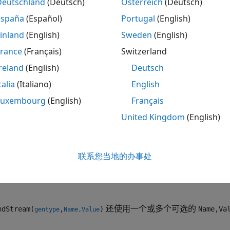
Deutschland
(Deutsch)
Österreich
(Deutsch)
以使用
创建流，然后使用
、
、
或
RandStream
rand
randi
randn
ra
España
(Español)
Portugal
(English)
全局流或其他流中得到的随机数。有关详细信息，请参阅
对象函
inland
(English)
Sweden
(English)
对象
France
(Français)
Switzerland
reland
(English)
Deutsch
下语法创建单个随机数流。如果要同时创建多个独立的流，请使
talia
(Italiano)
English
Luxembourg
(English)
Français
United Kingdom
(English)
ndStream(gentype)
ndStream(gentype,Name,Value)
联系您当地的办事处
创建一个随机数流，该数流使用
指定
dStream(
)
gentype
gentype
还使用一个或多个可选的
dStream(
,
)
Name,Va
gentype
Name,Value