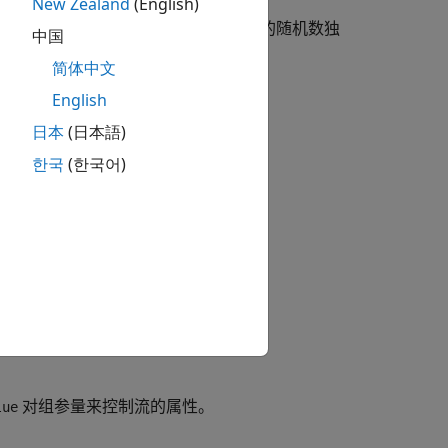
New Zealand
(English)
从这些流中生成随机数。生成的随机数独
ndperm
中国
数
。
简体中文
English
日本
(日本語)
用
函数。
RandStream.create
한국
(한국어)
的均匀伪随机数生成器算法。
对组参量来控制流的属性。
lue