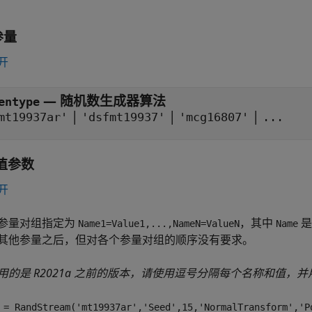
参量
开
—
随机数生成器算法
entype
|
|
|
mt19937ar'
'dsfmt19937'
'mcg16807'
...
值参数
开
参量对组指定为
，其中
是
Name1=Value1,...,NameN=ValueN
Name
其他参量之后，但对各个参量对组的顺序没有要求。
用的是 R2021a 之前的版本，请使用逗号分隔每个名称和值，
 = RandStream('mt19937ar','Seed',15,'NormalTransform','P