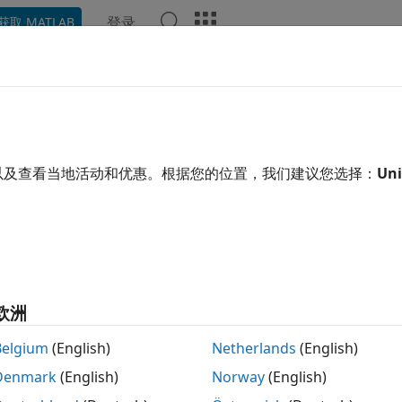
登录
获取 MATLAB
示例
函数
App
视频
回答
dStream
流
以及查看当地活动和优惠。根据您的位置，我们建议您选择：
Uni
开
使用指定的伪随机数生成器算法创建
随机数流
。
ream
欧洲
®
从一个或多个随机数流生成 MATLAB
中的伪随机数。生成随机
函数。这些函数全部依赖于同一个均匀分布的随机数流，
perm
Belgium
(English)
Netherlands
(English)
必需的。如果使用
创建一个流，可以使用
RandStream
RandStrea
Denmark
(English)
Norway
(English)
供了更简单的接口来创建一个可以满足大多数用例需求的全局流