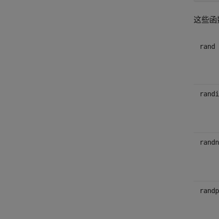
这些函
rand
randi
randn
randp