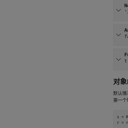
N
'
A
f
F
t
对象
默认情
第一个
s = R
r = 