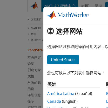
跳到内容
MATLAB 帮助中心
社区
学习
文档
文档主页
MATLAB
Ran
选择网站
数学
随机数生成
随机数
选择网站以获取翻译的可用内容，
RandStream
本页内容
全页展
United States
说明
说明
创建对象
您也可以从以下列表中选择网站：
RandSt
属性
对象函数
美洲
您可以
示例
或
rand
América Latina
(Español)
详细信息
这不是
Canada
(English)
提示
函数提
扩展功能