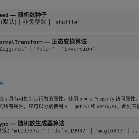
—
随机数种子
eed
(默认) |
非负整数
|
'shuffle'
—
正态变换算法
ormalTransform
|
|
Ziggurat'
'Polar'
'Inversion'
开
流
具有可控制其行为的属性。使用
访问属性
s
p = s.Property
的所有属性，您可以分别使用
和
。此列表
A = get(s)
set(s,A)
—
随机数生成器算法
ype
只读:
|
|
|
'mt19937ar'
'dsfmt19937'
'mcg16807'
..