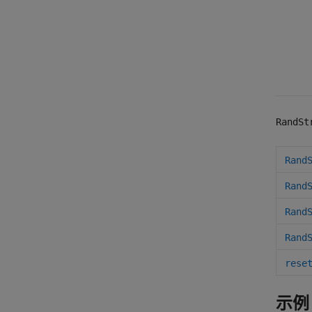
RandSt
Rand
Rand
Rand
Rand
rese
示例