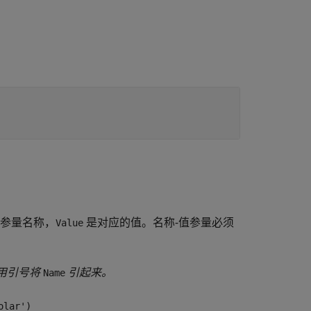
参量名称，
是对应的值。名称-值参量必须
Value
并用引号将
引起来。
Name
olar')