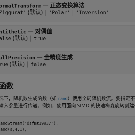
—
正态变换算法
ormalTransform
(默认) |
|
Ziggurat'
'Polar'
'Inversion'
—
对偶值
ntithetic
(默认) |
alse
true
—
全精度生成
ullPrecision
(默认) |
rue
false
函数
况下，随机数生成函数（如
）使用全局随机数流。要指定
rand
输入参量进行传递。例如，使用面向 SIMD 的快速梅森旋转创建一
andStream('dsfmt19937');

rand(s,4,1);