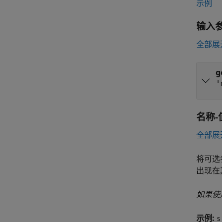
示例
输入
全部展
g
'
名称-
全部展
将可选
出现在
如果使
示例:
s