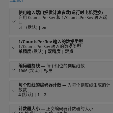
全部展开
使用输入端口提供计算参数(运行时电机更换)
—
启用
和
输入端
CountsPerRev
1/CountsPerRev
口
(默认) |
off
on
1/CountsPerRev 输入的数据类型
—
输入的数据类型
1/CountsPerRev
单精度
(默认) |
双精度
|
定点
编码器刻线
—
每个相位的刻度线数
(默认) | 标量
1000
每个刻线的编码器计数
—
为每个刻度线生成的计
数数
4
(默认) |
1
|
2
计数器大小
—
正交编码器计数器的大小