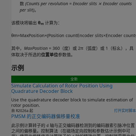
数
(Counts per revolution = Encoder slits ⨯ Encoder counts
per slit)
。
该模块将输出
θ
计算为：
m
θ
m
=
M
a
x
P
o
s
i
t
i
o
n
×
(
P
o
s
i
t
i
o
n
c
o
u
n
t
E
n
c
o
d
e
r
s
l
i
t
s
×
E
n
c
o
d
e
r
c
o
u
n
t
其中，
MaxPosition
= 360（度）或 2π（弧度）或 1（标幺），具
体取决于所选的
位置单位
参数值。
示例
全新
Simulate Calculation of Rotor Position Using
Quadrature Decoder Block
Use the quadrature decoder block to simulate estimation of
rotor position.
自 R2026a 起
打开实时脚本
PMSM 的正交编码器偏移量校准
此示例计算转子的
轴与正交编码器检测到的编码器索引脉冲位置
d
之间的偏移量。控制算法（在磁场定向控制和参数估计示例中可