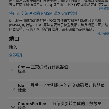
用）使用此偏移值来计算转子的
轴的精确位置。控制器需要此位
d
置以在转子磁通参考系（d-q 参考系）中正确实现磁场定向控制
(FOC)，从而正确运行永磁同步电机 (PMSM)。
打开模型
使用正交编码器的 PMSM 磁场定向控制
此示例采用磁场定向控制 (FOC) 方法来控制三相永磁同步电机
(PMSM) 的转速。FOC 算法需要转子位置反馈，该反馈通过正交编
码器获得。有关 FOC 的详细信息，请参阅磁场定向控制。
打开模型
端口
输入
全部展开
Cnt
—
正交编码器计数器值
标量
Idx
—
最后一个索引脉冲的正交编码器计数器值
标量
CountsPerRev
—
为每次旋转生成的计数数量
标量