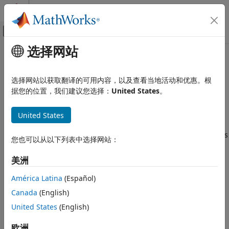
跳到内容
MATLAB 帮助中心
画布外导航菜单切换
选择网站
主要内容
文档主页
Quadrature Decoder
控制系统
选择网站以获取翻译的可用内容，以及查看当地活动和优惠。根
计算正交编码器的位置
据您的位置，我们建议您选择：
United States
。
Motor Control Blockset
用于电机控制的位置感测
全页展开
United States
传感器校准和位置感测
库:
Motor Control Blockset / Sensor Decoders
Motor Control Blockset
您也可以从以下列表中选择网站：
Motor Control Blockset HDL Support /
控制算法设计
Sensor Decoders
美洲
矢量控制
描述
América Latina
(Español)
Motor Control Blockset
控制算法设计
Canada
(English)
Quadrature Decoder
模块用于计算正交编码器的位置。
六步换相
United States
(English)
在计算正交编码器（和转子）的角位置（以度、弧度或标幺为单
Quadrature Decoder
欧洲