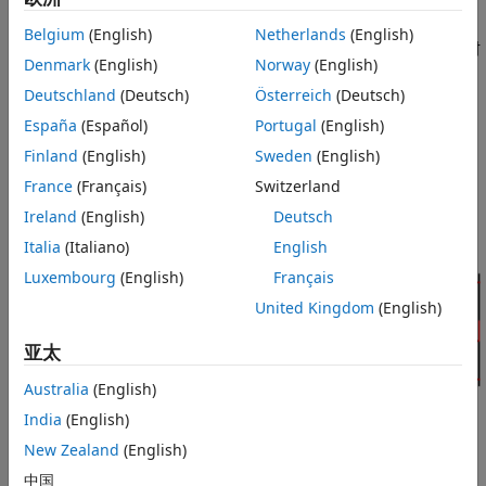
位）时，该模块会使用以下方法之一。
本页内容
Belgium
(English)
Netherlands
(English)
描述
当前编码器计数值和前一个索引脉冲（如果索引脉冲可用）时
Denmark
(English)
Norway
(English)
编码器计数值之间的差值。
示例
Deutschland
(Deutsch)
Österreich
(Deutsch)
端口
当前编码器计数器值（索引脉冲不可用时）。
参数
España
(Español)
Portugal
(English)
扩展功能
Finland
(English)
Sweden
(English)
下图显示了具有两个通道（QEPA 和 QEPB）和一个索引脉冲
版本历史记录
(QEPI) 的正交编码器盘：
France
(Français)
Switzerland
另请参阅
Ireland
(English)
Deutsch
Italia
(Italiano)
English
Luxembourg
(English)
Français
United Kingdom
(English)
亚太
Australia
(English)
India
(English)
New Zealand
(English)
在此示例中，每通过编码器盘上的一个刻度线时，由 QEP 驱动的
中国