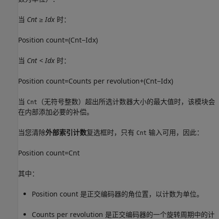
当
Cnt ≥ Idx
时：
P
o
s
i
t
i
o
n
c
o
u
n
t
=
(
C
n
t
−
I
d
x
)
当
Cnt < Idx
时：
P
o
s
i
t
i
o
n
c
o
u
n
t
=
C
o
u
n
t
s
p
e
r
r
e
v
o
l
u
t
i
o
n
+
(
C
n
t
−
I
d
x
)
当
（无符号整数）超出所选计数器大小的最大值时，该模块会
Cnt
在内部添加必要的补偿。
当您清除
外部索引计数
复选框时，只有
输入可用，因此：
Cnt
P
o
s
i
t
i
o
n
c
o
u
n
t
=
C
n
t
其中：
P
o
s
i
t
i
o
n
c
o
u
n
t
是正交编码器的角位置，以计数为单位。
C
o
u
n
t
s
p
e
r
r
e
v
o
l
u
t
i
o
n
是正交编码器的一个旋转周期中的计