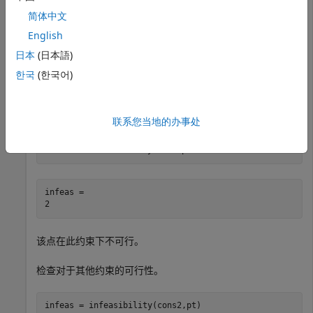
x = optimvar(
'x'
);

简体中文
y = optimvar(
'y'
);

cons = x + y <= 2;

English
cons2 = x + y/4 <= 1;
日本
(日本語)
한국
(한국어)
检查点
、
是否满足名为
的约束。当点的不可
x = 0
y = 4
cons
行性为零时，该点可行。
联系您当地的办事处
pt.x = 0;

pt.y = 4;

infeas = infeasibility(cons,pt)
infeas = 

该点在此约束下不可行。
检查对于其他约束的可行性。
infeas = infeasibility(cons2,pt)