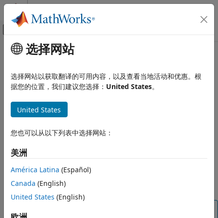
跳到内容
MATLAB 帮助中心
画布外导航菜单切换
选择网站
主要内容
文档主页
本页采用了机器翻译。点击此处可查看最新英文版本。
数学和优化
选择网站以获取翻译的可用内容，以及查看当地活动和优惠。根
infeasibility
据您的位置，我们建议您选择：
United States
。
Optimization Toolbox
基于问题的优化设置
一个点处的约束违反值
United States
基于问题的优化和方程快速入门
全页折叠
Optimization Toolbox
您也可以从以下列表中选择网站：
语法
非线性优化
美洲
基于问题的非线性优化
infeas = infeasibility(constr,pt)
说明
América Latina
(Español)
Optimization Toolbox
线性规划和混合整数线性规划
Canada
(English)
使用
求在某点处的约束违反值数值。
infeasibility
United States
(English)
infeasibility
提示
本页内容
欧洲