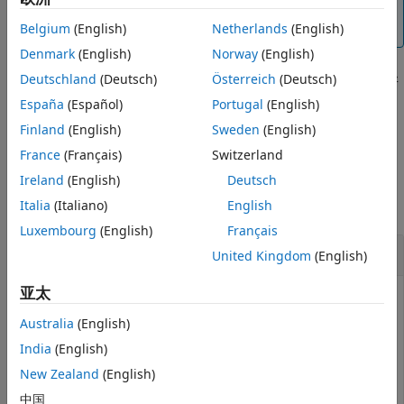
有关完整的工作流，请参阅
基于问题的优化工作流
或
基于问
语法
题的方程求解工作流
。
Belgium
(English)
Netherlands
(English)
描述
Denmark
(English)
Norway
(English)
示例
返回约束
在点
处
Deutschland
(Deutsch)
Österreich
(Deutsch)
= infeasibility(
,
)
constr
pt
infeas
constr
pt
输入参量
的违反度量。
输出参量
España
(Español)
Portugal
(English)
版本历史记录
Finland
(English)
Sweden
(English)
示例
另请参阅
France
(Français)
Switzerland
示例
Ireland
(English)
Deutsch
Italia
(Italiano)
English
全部折叠
Luxembourg
(English)
Français
计算约束违反值
United Kingdom
(English)
亚太
Australia
(English)
检查一个点是否满足约束。
India
(English)
设置优化变量和两个约束。
New Zealand
(English)
中国