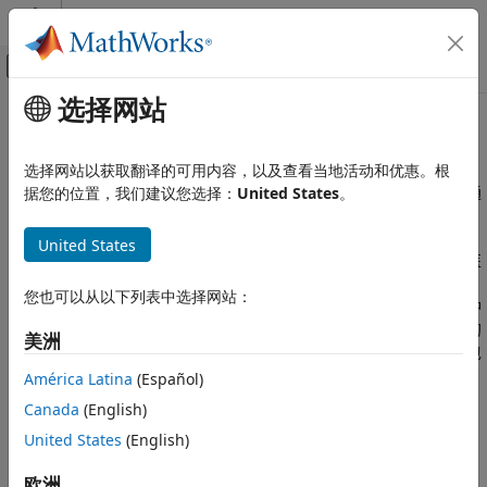
跳到内容
MATLAB 帮助中心
画布外导航菜单切换
选择网站
主要内容
文档主页
应用
信号处理
选择网站以获取翻译的可用内容，以及查看当地活动和优惠。根
音频、生物医学、地球科学、噪声、振动和粗糙度、雷达与无线通
据您的位置，我们建议您选择：
United States
。
Signal Processing Toolbox
信
类别
Signal Processing Toolbox™ 支持各种信号处理应用。对于音频
United States
Signal Processing Toolbox 快速入门
应用，您可以识别语音、对声音进行分类及检测异常。对于生物医
学应用，您可对 ECG、EEG 和 EMG 信号进行去噪、重构和分类。
应用
您也可以从以下列表中选择网站：
对于地球科学应用，您可以估计地震信号中的速度变化或去除脉冲
音频
噪声。对于噪声、振动和粗糙度应用，您可以分析旋转机械发出的
美洲
生物医学
机械信号中的振动、模态和疲劳特性。某些雷达与无线通信应用包
地球科学
括雷达目标分类和无线资源分配。
América Latina
(Español)
噪声、振动和粗糙度
Canada
(English)
类别
雷达与无线通信
United States
(English)
信号生成、分析和预处理
音频
测量和特征提取
欧洲
语音识别、声音分类和异常检测