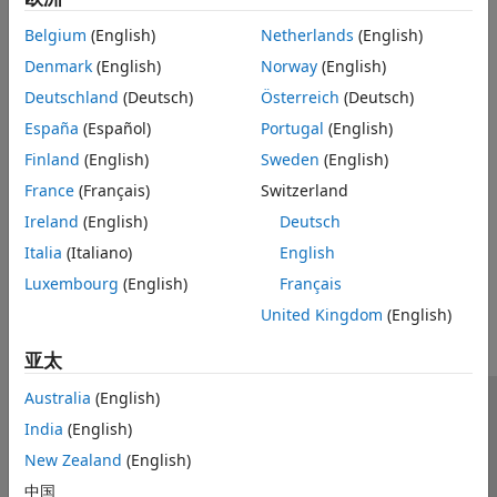
变换、相关性和建模
生物医学
Belgium
(English)
Netherlands
(English)
数字和模拟滤波器
ECG、EEG、EMG 和生理信号的去噪、重构、分类和异常检测
Denmark
(English)
Norway
(English)
频谱分析
地球科学
时频分析
Deutschland
(Deutsch)
Österreich
(Deutsch)
地震活动与天气数据
振动分析
España
(Español)
Portugal
(English)
噪声、振动和粗糙度
使用 AI 进行信号处理
Finland
(English)
Sweden
(English)
振动信号、模态与疲劳分析、旋转机械、异常检测
代码生成和 GPU 支持
France
(Français)
Switzerland
雷达与无线通信
雷达目标与信号分类、车载雷达、频谱感知
Ireland
(English)
Deutsch
Italia
(Italiano)
English
本页内容对您有帮助吗？
Luxembourg
(English)
Français
United Kingdom
(English)
亚太
Australia
(English)
信任中心
商标
隐私政策
防盗版
应用程序状态
India
(English)
联系我们
New Zealand
(English)
© 1994-2026 The MathWorks, Inc.
中国