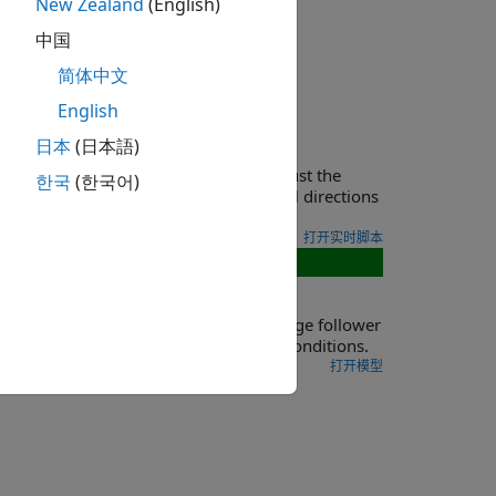
New Zealand
(English)
中国
简体中文
English
anslational Networks
日本
(日本語)
rotation in your physical view and adjust the
한국
(한국어)
ibility of Simscape in mapping physical directions
打开实时脚本
has four cams, each driving a knife-edge follower
 angles between the cams, and initial conditions.
打开模型