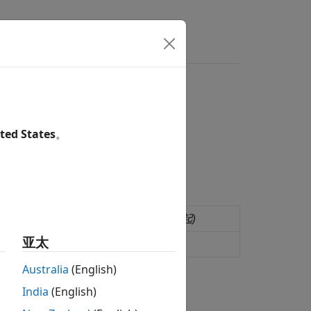
ted States
。
and follower mechanism
(自 R2026a 起)
亚太
 and axle mechanism
(自 R2026a 起)
Australia
(English)
India
(English)