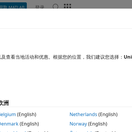
登录
获取 MATLAB
示例
函数
模块
App
语言语法
视频
回答
构
置和角度的简单机构，例如轮轴
以及查看当地活动和优惠。根据您的位置，我们建议您选择：
Uni
含的模块表示基于位置和角度的简单机构。
scape 模块
and Follower (AB-PB)
Position-and-angle-based cam 
欧洲
l and Axle (AB-PB)
Position-and-angle-based wheel
Belgium
(English)
Netherlands
(English)
信息
Denmark
(English)
Norway
(English)