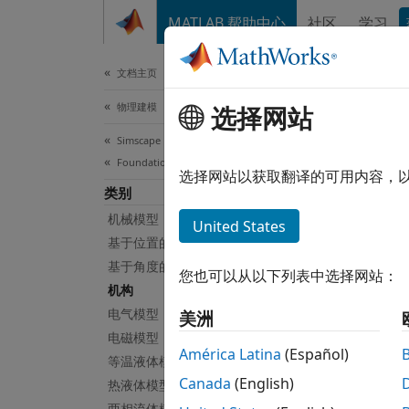
跳到内容
MATLAB 帮助中心
社区
学习
文档
文档主页
物理建模
机
选择网站
Simscape
Foundation 模块库
基于位
选择网站以获取翻译的可用内容，
类别
此库包
机械模型
United States
Sim
基于位置的机械平移模型
基于角度的机械旋转模型
您也可以从以下列表中选择网站：
Cam 
机构
电气模型
美洲
Whee
电磁模型
América Latina
(Español)
等温液体模型
相关
Canada
(English)
热液体模型
两相流体模型