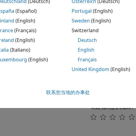
置的平移系统
Deutschland
(Deutsch)
Österreich
(Deutsch)
度的旋转系统
España
(Español)
Portugal
(English)
inland
(English)
Sweden
(English)
示例
France
(Français)
Switzerland
facing Angle-Based Rotational and Position-Based Tr
reland
(English)
Deutsch
rates how you can define positive directions for translation and 
talia
(Italiano)
English
e™ network to achieve the desired behavior. It highlights the flex
Luxembourg
(English)
Français
matic representations.
United Kingdom
(English)
全新
aft
 camshaft using Cam and Follower (AB-PB) blocks. The camshaft 
联系您当地的办事处
ring. This example describes how to set up the cam profile, offset
a 起
本页内容对您有帮助吗？