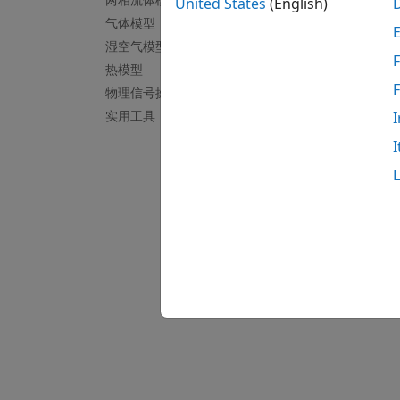
基于位
United States
(English)
气体模型
基于角
湿空气模型
F
热模型
精选
物理信号操作
Inter
实用工具
I
Demonst
I
Simscap
to sche
Camsh
Model a
on a sp
自 R2026