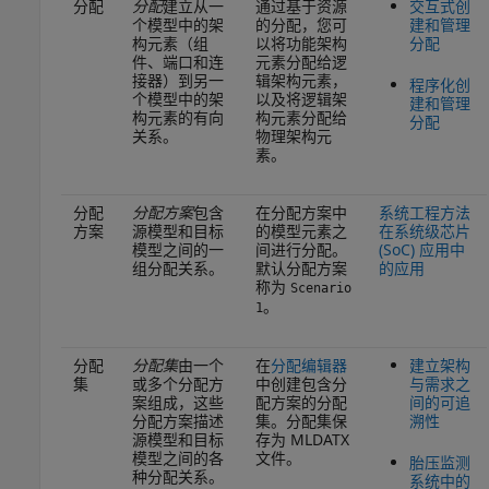
分配
分配
建立从一
通过基于资源
交互式创
个模型中的架
的分配，您可
建和管理
构元素（组
以将功能架构
分配
件、端口和连
元素分配给逻
接器）到另一
辑架构元素，
程序化创
个模型中的架
以及将逻辑架
建和管理
构元素的有向
构元素分配给
分配
关系。
物理架构元
素。
分配
分配方案
包含
在分配方案中
系统工程方法
方案
源模型和目标
的模型元素之
在系统级芯片
模型之间的一
间进行分配。
(SoC) 应用中
组分配关系。
默认分配方案
的应用
称为
Scenario
。
1
分配
分配集
由一个
在
分配编辑器
建立架构
集
或多个分配方
中创建包含分
与需求之
案组成，这些
配方案的分配
间的可追
分配方案描述
集。分配集保
溯性
源模型和目标
存为 MLDATX
模型之间的各
文件。
胎压监测
种分配关系。
系统中的