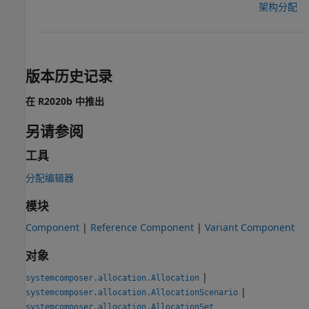
架构分配
版本历史记录
在 R2020b 中推出
另请参阅
工具
分配编辑器
模块
Component
|
Reference Component
|
Variant Component
对象
|
systemcomposer.allocation.Allocation
|
systemcomposer.allocation.AllocationScenario
systemcomposer.allocation.AllocationSet