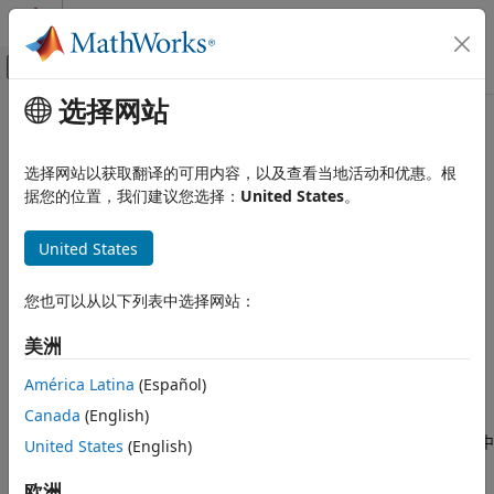
跳到内容
MATLAB 帮助中心
画布外导航菜单切换
选择网站
主要内容
文档主页
本页采用了机器翻译。点击此处可查看英文原文。
系统工程
选择网站以获取翻译的可用内容，以及查看当地活动和优惠。根
getScenario
据您的位置，我们建议您选择：
United States
。
System Composer
架构、需求和分配
获取分配方案
United States
模型到模型的分配
全页折叠
getScenario
您也可以从以下列表中选择网站：
本页内容
语法
美洲
语法
描述
scenario = getScenario(allocSet,name)
América Latina
(Español)
说明
示例
Canada
(English)
输入参量
获取分配集
中
United States
(English)
= getScenario(
,
)
allocSet
scenario
allocSet
name
输出参量
名称为
的分配方案（如果存在）。
name
详细信息
欧洲