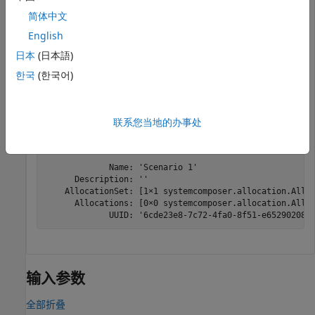
"Source_Model_Allocation"
,
"Target_Model_Allocatio
简体中文
English
获取默认分配方案。
日本
(日本語)
한국
(한국어)
defaultScenario = getScenario(allocSet,
"Scenario 1"
)
defaultScenario = 

联系您当地的办事处
  AllocationScenario with properties:

             Name: 'Scenario 1'

      Description: ''

    AllocationSet: [1×1 systemcomposer.allocation.Alloc
      Allocations: [0×0 systemcomposer.allocation.Alloc
             UUID: '6cde23e8-7c72-4fa0-8f51-e652902085
输入参数
全部折叠