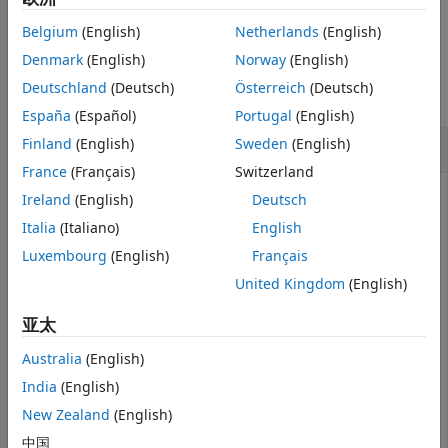
示例
版本历史记录
Belgium
(English)
Netherlands
(English)
另请参阅
示例
Denmark
(English)
Norway
(English)
Deutschland
(Deutsch)
Österreich
(Deutsch)
全部折叠
España
(Español)
Portugal
(English)
创建分配集并获取默认场景
Finland
(English)
Sweden
(English)
France
(Français)
Switzerland
创建两个新模型，每个模型有一个组件。
Ireland
(English)
Deutsch
Italia
(Italiano)
English
mSource = systemcomposer.createModel(
"Source_Model_All
Luxembourg
(English)
Français
systemcomposer.openModel(
"Source_Model_Allocation"
);

United Kingdom
(English)
sourceComp = addComponent(get(mSource,
"Architecture"
),
mTarget = systemcomposer.createModel(
"Target_Model_All
systemcomposer.openModel(
"Target_Model_Allocation"
);

亚太
targetComp = addComponent(get(mTarget,
"Architecture"
),
Australia
(English)
创建一个名为
的分配集。
India
(English)
MyNewAllocation
New Zealand
(English)
allocSet = systemcomposer.allocation.createAllocationS
中国