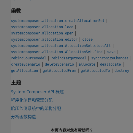
函数
|
systemcomposer.allocation.createAllocationSet
|
systemcomposer.allocation.load
|
systemcomposer.allocation.open
|
|
systemcomposer.allocation.editor
close
|
systemcomposer.allocation.AllocationSet.closeAll
|
|
systemcomposer.allocation.AllocationSet.find
save
|
|
|
rebindSourceModel
rebindTargetModel
synchronizeChanges
|
|
|
|
createScenario
deleteScenario
allocate
deallocate
|
|
|
getAllocation
getAllocatedFrom
getAllocatedTo
destroy
主题
System Composer API 概述
程序化创建和管理分配
胎压监测系统中的架构分配
分析函数构造
本页内容对您有帮助吗？