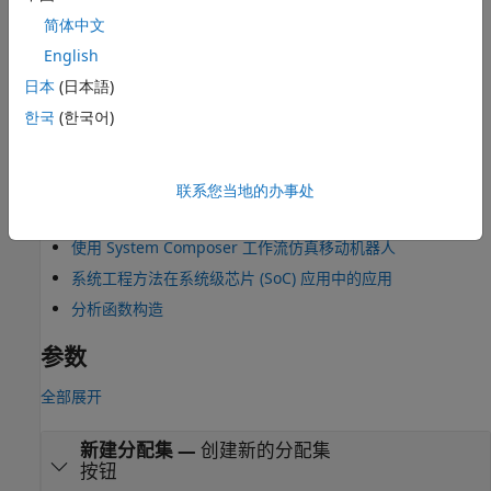
。
systemcomposer.allocation.editor
简体中文
示例
English
日本
(日本語)
交互式创建和管理分配
한국
(한국어)
程序化创建和管理分配
建立架构与需求之间的可追溯性
将活动图元素分配给架构模型组件
联系您当地的办事处
胎压监测系统中的架构分配
使用 System Composer 工作流仿真移动机器人
系统工程方法在系统级芯片 (SoC) 应用中的应用
分析函数构造
参数
全部展开
新建分配集
—
创建新的分配集
按钮