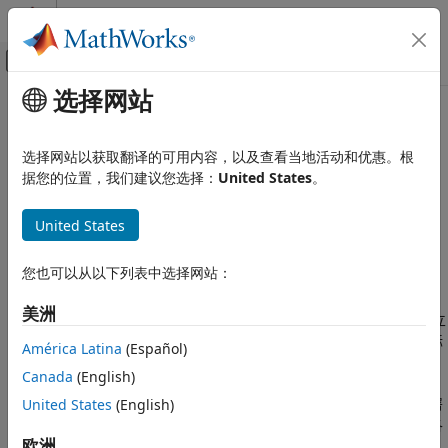
跳到内容
MATLAB 帮助中心
画布外导航菜单切换
选择网站
主要内容
文档主页
本页采用了机器翻译。点击此处可查看英文原文。
系统工程
分配编辑器
选择网站以获取翻译的可用内容，以及查看当地活动和优惠。根
据您的位置，我们建议您选择：
United States
。
System Composer
架构、需求和分配
创建和管理模型到模型的分配
United States
模型到模型的分配
全页展开
System Composer
您也可以从以下列表中选择网站：
说明
描述系统行为
美洲
描述活动图
使用 System Composer™ 中的
分配编辑器
，在架构元素之间建立
可跟踪的有向关系。将源模型中的组件、端口和连接器分配给目标
América Latina
(Español)
System Composer
模型中的架构元素。
描述系统行为
Canada
(English)
描述组件行为
您可以使用分配来建立从软件组件到硬件组件的关系，并指示部署
United States
(English)
策略。分配组件、端口和连接器的不同实例，并使用分配来执行各
分配编辑器
欧洲
种分析，例如基于资源的分配分析。您还可以使用“模型到模型”映