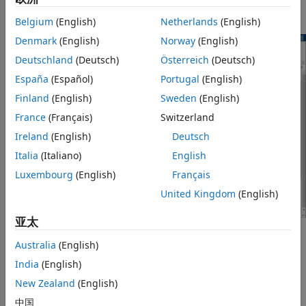
射，在活动图元素与架构元素之间建立关联。
本页内容
Belgium
(English)
Netherlands
(English)
说明
Denmark
(English)
Norway
(English)
打开 分配编辑器
Deutschland
(Deutsch)
Österreich
(Deutsch)
示例
参数
España
(Español)
Portugal
(English)
编程用法
Finland
(English)
Sweden
(English)
详细信息
France
(Français)
Switzerland
版本历史记录
Ireland
(English)
Deutsch
另请参阅
Italia
(Italiano)
English
Luxembourg
(English)
Français
United Kingdom
(English)
亚太
打开 分配编辑器
Australia
(English)
India
(English)
System Composer 工具条：导航至
建模
>
分配编辑器
。
New Zealand
(English)
®
MATLAB
命令行窗口：输入
中国