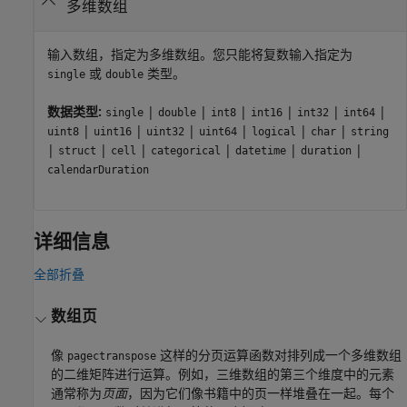
多维数组
输入数组，指定为多维数组。您只能将复数输入指定为
或
类型。
single
double
数据类型:
|
|
|
|
|
|
single
double
int8
int16
int32
int64
|
|
|
|
|
|
uint8
uint16
uint32
uint64
logical
char
string
|
|
|
|
|
|
struct
cell
categorical
datetime
duration
calendarDuration
详细信息
全部折叠
数组页
像
这样的分页运算函数对排列成一个多维数组
pagectranspose
的二维矩阵进行运算。例如，三维数组的第三个维度中的元素
通常称为
页面
，因为它们像书籍中的页一样堆叠在一起。每个