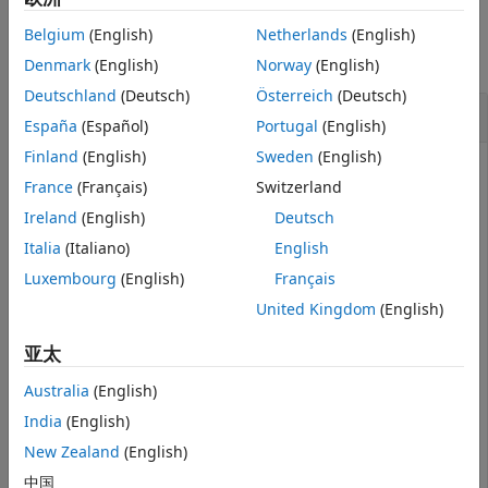
pagectranspose
示例
本页内容
Belgium
(English)
Netherlands
(English)
语法
全部折叠
Denmark
(English)
Norway
(English)
描述
Deutschland
(Deutsch)
Österreich
(Deutsch)
转置复数 N 维数组的页
示例
España
(Español)
Portugal
(English)
输入参量
Finland
(English)
Sweden
(English)
详细信息
France
(Français)
Switzerland
提示
创建一个三维复数数组
，然后使用
得到该
A
pagectranspose
扩展功能
Ireland
(English)
Deutsch
数组每页的复共轭转置。
版本历史记录
Italia
(Italiano)
English
另请参阅
Luxembourg
(English)
Français
r = repelem(1:3,3,1);

A = cat(3,r,2*r,3*r);

United Kingdom
(English)
A = A + 1i
亚太
A = 

Australia
(English)
A(:,:,1) =

India
(English)
   1.0000 + 1.0000i   2.0000 + 1.0000i   3.0000 + 1.000
New Zealand
(English)
   1.0000 + 1.0000i   2.0000 + 1.0000i   3.0000 + 1.000
   1.0000 + 1.0000i   2.0000 + 1.0000i   3.0000 + 1.000
中国