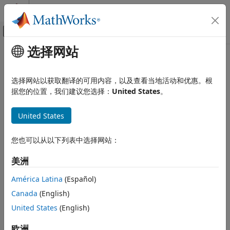
跳到内容
MATLAB 帮助中心
画布外导航菜单切换
选择网站
主要内容
文档主页
pagectranspose
MATLAB
选择网站以获取翻译的可用内容，以及查看当地活动和优惠。根
语言基础知识
按页复共轭转置
据您的位置，我们建议您选择：
United States
。
运算符和基本运算
算术运算
全页折叠
United States
语法
MATLAB
您也可以从以下列表中选择网站：
数学
Y = pagectranspose(X)
说明
初等数学
美洲
算术运算
将复共轭转置应用于 N 维数组
的每页。
Y = pagectranspose(
)
X
X
América Latina
(Español)
输出
的每页均为
中对应页的共轭转置，如
MATLAB
Y(:,:,i)
X
X(:,:,i)'
Canada
(English)
中所示。
数学
United States
(English)
线性代数
示例
欧洲