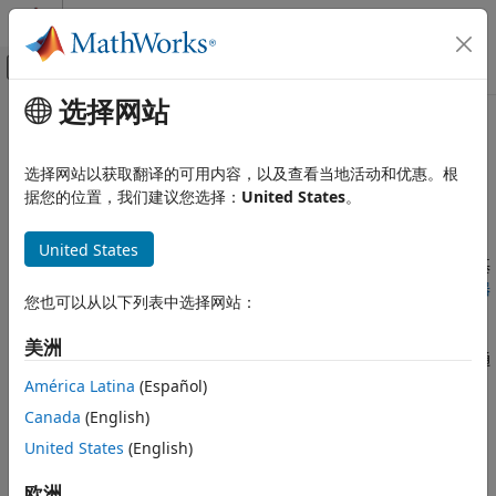
跳到内容
MATLAB 帮助中心
画布外导航菜单切换
选择网站
主要内容
文档主页
本页采用了机器翻译。点击此处可查看最新英文版本。
数学和优化
基于求解器的优化问题设置
选择网站以获取翻译的可用内容，以及查看当地活动和优惠。根
据您的位置，我们建议您选择：
United States
。
Optimization Toolbox
类别
选择求解器，定义目标函数和约束，并行计算
United States
Optimization Toolbox 快速入门
在开始求解优化问题之前，您必须选择合适的方法：基于问题或基
于求解器。有关详细信息，请参阅
首先选择基于问题或基于求解器
基于问题的优化设置
您也可以从以下列表中选择网站：
的方法
。
基于求解器的优化问题设置
美洲
选择求解器
要在这种基于求解器的方法中表示您的优化问题以进行求解，您通
编写目标函数
常需要按照以下步骤操作：
América Latina
(Español)
编写约束
Canada
(English)
• 选择一个优化求解器。
设置优化选项
United States
(English)
并行计算
• 创建一个目标函数，通常是您要最小化的函数。
非线性优化
欧洲