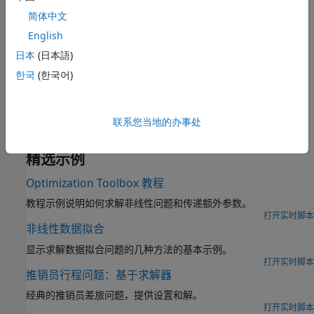
提供边界、线性约束和非线性约束
简体中文
设置优化选项
English
设置和更改优化选项
日本
(日本語)
并行计算
以并行方式求解非线性最小化、最小二乘或多目标优化问题
한국
(한국어)
相关信息
联系您当地的办事处
如何使用基于求解器的优化实时编辑器任务
精选示例
Optimization Toolbox 教程
教程示例说明如何求解非线性问题和传递额外参数。
打开实时脚本
非线性数据拟合
显示求解数据拟合问题的几种方法的基本示例。
打开实时脚本
推销员行程问题：基于求解器
经典的推销员差旅问题，提供设置和解。
打开实时脚本