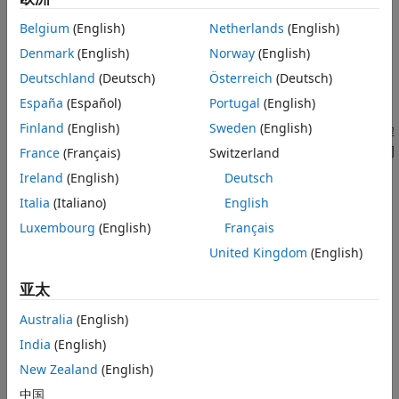
线性规划和混合整数线性规划
• 创建约束（如果有）。
Belgium
(English)
Netherlands
(English)
二次规划和锥规划
Denmark
(English)
Norway
(English)
最小二乘
• 设置选项，或使用默认选项。
非线性方程系统
Deutschland
(Deutsch)
Österreich
(Deutsch)
• 调用合适的求解器。
优化结果
España
(Español)
Portugal
(English)
Finland
(English)
Sweden
(English)
有关基本非线性优化示例，请参阅
使用优化实时编辑器任务或求解
器的有约束非线性问题
。有关基本混合整数线性规划示例，请参阅
France
(Français)
Switzerland
混合整数线性规划基础：基于求解器
。
Ireland
(English)
Deutsch
Italia
(Italiano)
English
要获得优化或求解方程的可视化方法，请使用
优化
实时编辑器任
务。
Luxembourg
(English)
Français
United Kingdom
(English)
类别
亚太
选择求解器
选择最合适的求解器和算法
Australia
(English)
编写目标函数
India
(English)
定义要最小化的函数，用它来表示您的问题目标
New Zealand
(English)
编写约束
中国