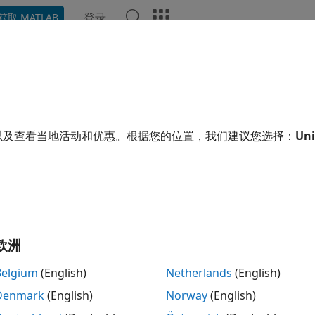
登录
获取 MATLAB
示例
函数
App
视频
回答
常检测
AI 模型（包括深度学习网络）检测信号异常
以及查看当地活动和优惠。根据您的位置，我们建议您选择：
Uni
疏时频特征来检测电磁、声学和振动数据中的异常。
高级时间序列异常检测工作流的解决方案，请参阅
Time Series
B
。
欧洲
开
Belgium
(English)
Netherlands
(English)
Denmark
(English)
Norway
(English)
可训练对象