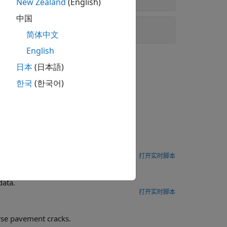
New Zealand
(English)
中国
简体中文
English
日本
(日本語)
한국
(한국어)
 Wavelet Scattering Sequences
object.
SignalAnomalyDetector
打开实时脚本
ector
data.
打开实时脚本
Use wavelet and deep learning techniques to detect and localize transverse pavement cracks.