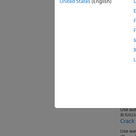
United States
(English)
F
相关
I
I
预处理
精选
Anoma
Detect 
自 R2024
Detec
Use aut
自 R2023
Crack