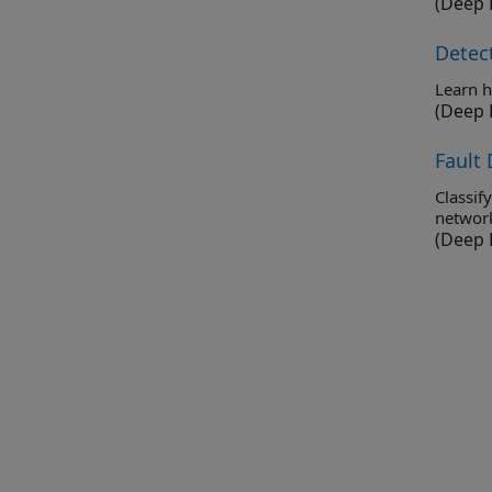
(Deep 
Detec
(Deep 
Fault
Classify fau
networ
(Deep 