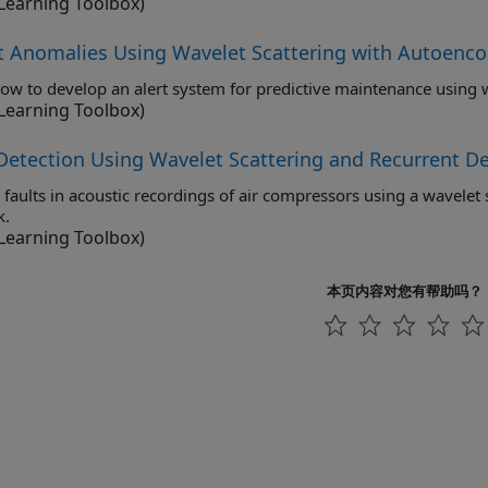
Learning Toolbox)
t Anomalies Using Wavelet Scattering with Autoenco
Learning Toolbox)
 Detection Using Wavelet Scattering and Recurrent 
lts in acoustic recordings of air compressors using a wavelet scattering network paired with a recurrent neural
k.
Learning Toolbox)
本页内容对您有帮助吗？