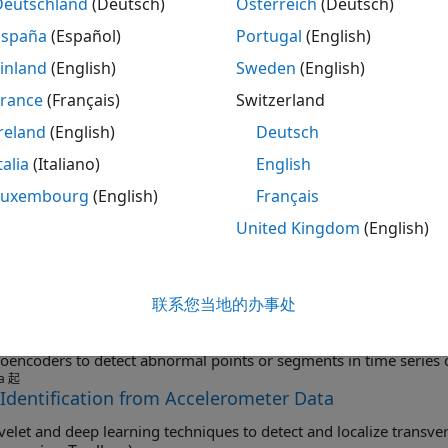
Deutschland
(Deutsch)
Österreich
(Deutsch)
España
(Español)
Portugal
(English)
数据存储、特征提取器和层
inland
(English)
Sweden
(English)
France
(Français)
Switzerland
信息
reland
(English)
Deutsch
talia
(Italiano)
English
和特征提取
Luxembourg
(English)
Français
示例
United Kingdom
(English)
ly Detection Using Convolutional Autoencoder with
anomalies in acoustic data using wavelet scattering and the
deep
联系您当地的办事处
a 起
t Anomalies in Signals Using deepSignalAnomalyDet
oencoders to detect abnormal points or segments in time series 
a 起
 Identification from Accelerometer Data