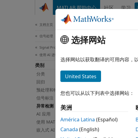
跳到内容
MATLAB 帮助中心
社区
学习
文档
文档主页
信号处理
异
选择网站
Signal Processing Toolbox
使用 AI 进行信号处理
使用 
选择网站以获取翻译的可用内容，
类别
提取稀
分类
United States
要浏览
回归
MATLA
预处理和特征提取
您也可以从以下列表中选择网站：
信号标注
函数
异常检测
美洲
AI 应用
全部展
América Latina
(Español)
使用 MATLAB 和 Python 实现 AI 功能
Canada
(English)
嵌入式 AI 系统