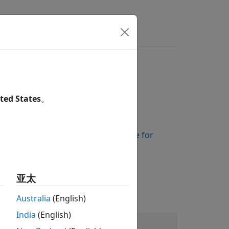
ted States
。
 Anomaly Detection Support Package for
亚太
Australia
(English)
India
(English)