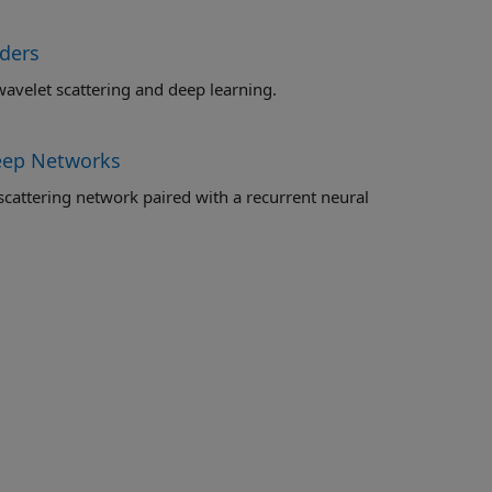
ders
Learn how to develop an alert system for predictive maintenance using wavelet scattering and deep learning.
Deep Networks