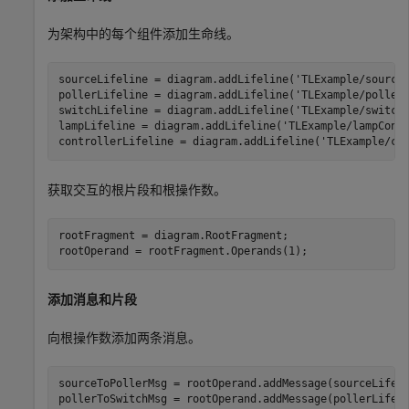
为架构中的每个组件添加生命线。
sourceLifeline = diagram.addLifeline(
'TLExample/source
pollerLifeline = diagram.addLifeline(
'TLExample/poller
switchLifeline = diagram.addLifeline(
'TLExample/switch
lampLifeline = diagram.addLifeline(
'TLExample/lampCont
controllerLifeline = diagram.addLifeline(
'TLExample/co
获取交互的根片段和根操作数。
rootFragment = diagram.RootFragment;

rootOperand = rootFragment.Operands(1);
添加消息和片段
向根操作数添加两条消息。
sourceToPollerMsg = rootOperand.addMessage(sourceLifel
pollerToSwitchMsg = rootOperand.addMessage(pollerLifel