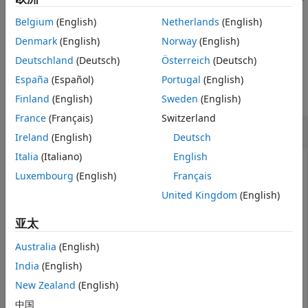
添加一个持续时间约束，表达式由
指定。
另请参阅
expression
Belgium
(English)
Netherlands
(English)
示例
Denmark
(English)
Norway
(English)
Deutschland
(Deutsch)
Österreich
(Deutsch)
示例
España
(Español)
Portugal
(English)
全部折叠
Finland
(English)
Sweden
(English)
France
(Français)
Switzerland
以编程方式创建序列图
Ireland
(English)
Deutsch
Italia
(Italiano)
English
此示例使用:
Luxembourg
(English)
Français
System Composer
System Composer
United Kingdom
(English)
Simulink
Simulink
亚太
Stateflow
Stateflow
Australia
(English)
India
(English)
以编程方式创建一个序列图，描述行人在有交通信号灯的十字
路口过马路的情景。
New Zealand
(English)
中国