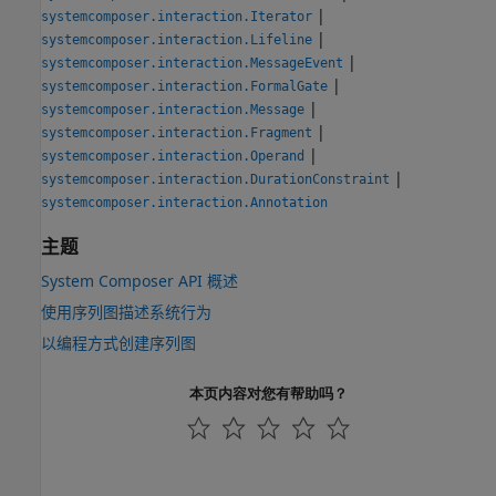
|
systemcomposer.interaction.Iterator
|
systemcomposer.interaction.Lifeline
|
systemcomposer.interaction.MessageEvent
|
systemcomposer.interaction.FormalGate
|
systemcomposer.interaction.Message
|
systemcomposer.interaction.Fragment
|
systemcomposer.interaction.Operand
|
systemcomposer.interaction.DurationConstraint
systemcomposer.interaction.Annotation
主题
System Composer API 概述
使用序列图描述系统行为
以编程方式创建序列图
本页内容对您有帮助吗？