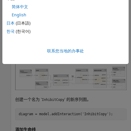
要了解有关序列图的更多信息，请参阅
以交互方式编写序列
简体中文
图
。
English
打开交通灯示例
日本
(日本語)
한국
(한국어)
加载
架构模型。
TLExample
model = systemcomposer.openModel(
'TLExample'
);
联系您当地的办事处
创建一个名为 '
' 的新序列图。
InhibitCopy
diagram = model.addInteraction(
'InhibitCopy'
);
添加生命线