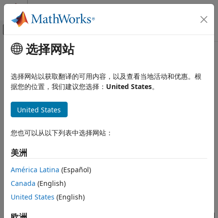
跳到内容
MATLAB 帮助中心
画布外导航菜单切换
选择网站
主要内容
文档主页
本页采用了机器翻译。点击此处可查看英文原文。
系统工程
选择网站以获取翻译的可用内容，以及查看当地活动和优惠。根
addDurationConstraint
据您的位置，我们建议您选择：
United States
。
System Composer
描述系统行为
为交互添加持续时间约束
United States
描述序列图
自 R2025a 起
全页折叠
addDurationConstraint
您也可以从以下列表中选择网站：
本页内容
语法
美洲
语法
描述
durationConstraint = addDurationConstraint(start, end,
América Latina
(Español)
expression)
示例
Canada
(English)
说明
输入参量
United States
(English)
输出参量
= addDurationConstraint(
,
,
durationConstraint
start
end
版本历史记录
在
指定的起始事件和
指定的终止事件之间
欧洲
)
start
end
expression