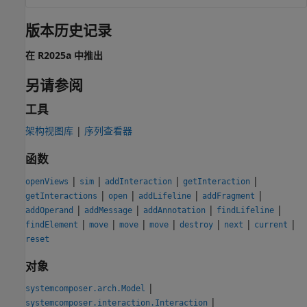
版本历史记录
在 R2025a 中推出
另请参阅
工具
架构视图库
|
序列查看器
函数
|
|
|
|
openViews
sim
addInteraction
getInteraction
|
|
|
|
getInteractions
open
addLifeline
addFragment
|
|
|
|
addOperand
addMessage
addAnnotation
findLifeline
|
|
|
|
|
|
|
findElement
move
move
move
destroy
next
current
reset
对象
|
systemcomposer.arch.Model
|
systemcomposer.interaction.Interaction