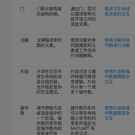
门
门
表示架构层
通过门，您可
描述与生命线
次结构的根
。
以描述架构与
和消息的交互
其环境之间的
消息交换
。
注解
注解
描述序列
使用注解对序
使用注解对序
图的元素
。
列图捕获的元
列图进行注解
素或工作流进
行详细解释。
片段
片段
在交互中
片段可定义循
使用片段和操
将生命线和消
环和替代等排
作数建模复杂
息分组封装，
序逻辑。片段
交互
允许指定复杂
可以有一个或
的交互模式
。
多个操作数。
操作
操作数
是片段
操作数的条件
使用片段和操
数
或消息组中的
可以将生命线
作数建模复杂
一个区域。操
输入信号的约
交互
作数的条件指
束条件指定为
®
定操作数内的
MATLAB
布
消息是否执
尔表达式。