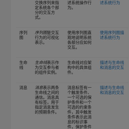
交换序列来指
述系统操作行
述系统行为
定系统各个部
为
。
分的交互方
式。
序列
序列图
是交互
使用序列图直
使用序列图描
图
行为的可视化
观地说明系统
述系统行为
表示
。
各部分应如何
交互。
生命
生命线
表示作
生命线对应架
描述与生命线
线
为交互参与者
构中的具体组
和消息的交互
的组件实例
。
件
。
消息
消息
表示两条
消息标签有一
描述与生命线
生命线之间的
个触发条件、
和消息的交互
通信。消息具
一个可选的保
有标签，用于
护条件和一个
指定消息发生
可选的约束条
的预期条件。
件，其中触发
条件表示此消
息的标识事
件，保护条件