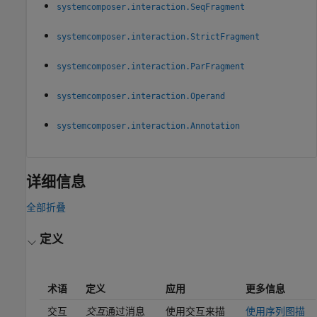
systemcomposer.interaction.SeqFragment
systemcomposer.interaction.StrictFragment
systemcomposer.interaction.ParFragment
systemcomposer.interaction.Operand
systemcomposer.interaction.Annotation
详细信息
全部折叠
定义
术语
定义
应用
更多信息
交互
交互
通过消息
使用交互来描
使用序列图描