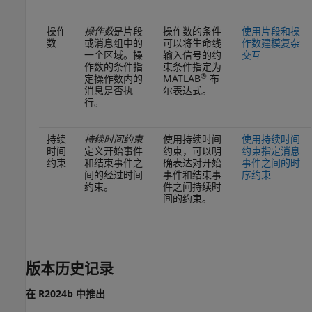
操作
操作数
是片段
操作数的条件
使用片段和操
数
或消息组中的
可以将生命线
作数建模复杂
一个区域。操
输入信号的约
交互
作数的条件指
束条件指定为
®
定操作数内的
MATLAB
布
消息是否执
尔表达式。
行。
持续
持续时间约束
使用持续时间
使用持续时间
时间
定义开始事件
约束，可以明
约束指定消息
约束
和结束事件之
确表达对开始
事件之间的时
间的经过时间
事件和结束事
序约束
约束
。
件之间持续时
间的约束
。
版本历史记录
在 R2024b 中推出