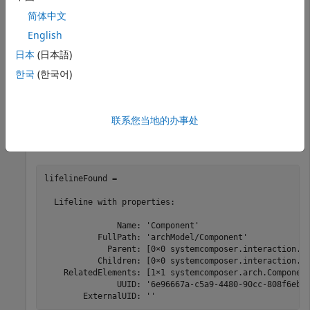
简体中文
在序列图中添加生命线。
English
日本
(日本語)
lifeline = interaction.addLifeline(comp);
한국
(한국어)
在序列图中按名称查找生命线。
联系您当地的办事处
lifelineFound = interaction.findLifeline(Name=
"Compone
lifelineFound = 

  Lifeline with properties:

               Name: 'Component'

           FullPath: 'archModel/Component'

             Parent: [0×0 systemcomposer.interaction.Li
           Children: [0×0 systemcomposer.interaction.Li
    RelatedElements: [1×1 systemcomposer.arch.Component
               UUID: '6e96667a-c5a9-4480-90cc-808f6ebd4
        ExternalUID: ''