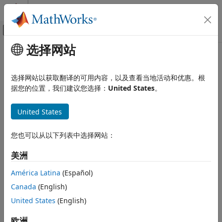
跳到内容
MATLAB 帮助中心
画布外导航菜单切换
选择网站
主要内容
文档主页
本页采用了机器翻译。点击此处可查看英文原文。
系统工程
选择网站以获取翻译的可用内容，以及查看当地活动和优惠。根
findElement
据您的位置，我们建议您选择：
United States
。
System Composer
描述系统行为
在交互中查找元素
United States
描述序列图
自 R2024b 起
全页折叠
findElement
您也可以从以下列表中选择网站：
本页内容
语法
美洲
语法
描述
element = findElement(interaction,UUID)
América Latina
(Español)
说明
示例
Canada
(English)
输入参量
使用 UUID 在序列图
United States
(English)
= findElement(
,
)
element
interaction
UUID
输出参量
中查找与交互
相对应的元素。
interaction
详细信息
欧洲