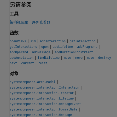
另请参阅
工具
架构视图库
|
序列查看器
函数
|
|
|
|
openViews
sim
addInteraction
getInteraction
|
|
|
|
getInteractions
open
addLifeline
addFragment
|
|
|
addOperand
addMessage
addDurationConstraint
|
|
|
|
|
|
addAnnotation
findLifeline
move
move
move
destroy
|
|
next
current
reset
对象
|
systemcomposer.arch.Model
|
systemcomposer.interaction.Interaction
|
systemcomposer.interaction.Iterator
|
systemcomposer.interaction.Lifeline
|
systemcomposer.interaction.MessageEvent
|
systemcomposer.interaction.FormalGate
|
systemcomposer.interaction.Message