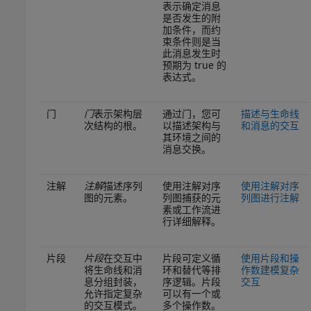
表示确定消息
是否发生的附
加条件，而约
束条件则是当
此消息发生时
预期为 true 的
表达式。
门
门
表示架构层
通过门，您可
描述与生命线
次结构的根
。
以描述架构与
和消息的交互
其环境之间的
消息交换
。
注解
注解
描述序列
使用注解对序
使用注解对序
图的元素
。
列图捕获的元
列图进行注解
素或工作流进
行详细解释。
片段
片段
在交互中
片段可定义循
使用片段和操
将生命线和消
环和替代等排
作数建模复杂
息分组封装，
序逻辑。片段
交互
允许指定复杂
可以有一个或
的交互模式
。
多个操作数。