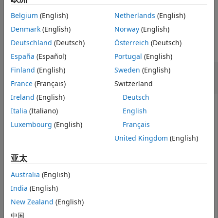
示例
版本历史记录
Belgium
(English)
Netherlands
(English)
另请参阅
示例
Denmark
(English)
Norway
(English)
Deutschland
(Deutsch)
Österreich
(Deutsch)
全部折叠
España
(Español)
Portugal
(English)
使用生命线创建新序列图，并按名称和 UUID 查
Finland
(English)
Sweden
(English)
找生命线
France
(Français)
Switzerland
Ireland
(English)
Deutsch
创建一个带有名为
的组件的模型。
Component
Italia
(Italiano)
English
Luxembourg
(English)
Français
model = systemcomposer.createModel(
"archModel"
);

United Kingdom
(English)
systemcomposer.openModel(
"archModel"
);

arch = get(model,
"Architecture"
);

comp = addComponent(arch,
"Component"
);
亚太
Australia
(English)
在模型中创建序列图，然后打开序列图。
India
(English)
New Zealand
(English)
interaction = model.addInteraction(
"NewSequenceDiagram
interaction.open
中国