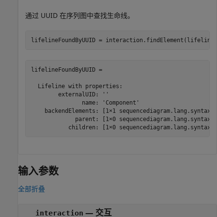
通过 UUID 在序列图中查找生命线。
lifelineFoundByUUID = interaction.findElement(lifeline
lifelineFoundByUUID = 

  Lifeline with properties:

        externalUID: ''

               name: 'Component'

    backendElements: [1×1 sequencediagram.lang.syntax.B
             parent: [1×0 sequencediagram.lang.syntax.L
           children: [1×0 sequencediagram.lang.syntax.
输入参数
全部折叠
—
交互
interaction