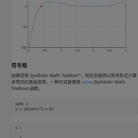
符号根
如果您有 Symbolic Math Toolbox™，则还会提供以符号形式计算
多项式的其他选项。一种方式是使用
(Symbolic Math
solve
Toolbox)
函数。
syms 
x
s =
