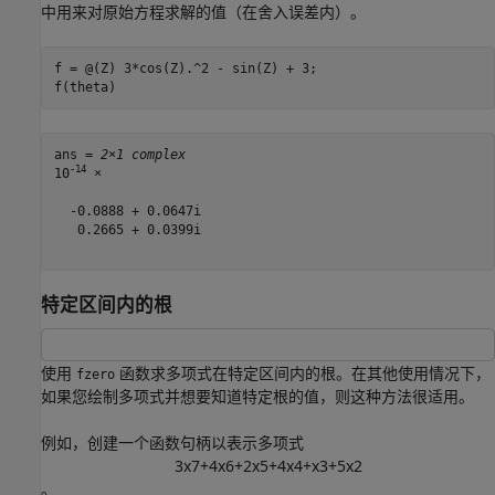
中用来对原始方程求解的值（在舍入误差内）。
f = @(Z) 3*cos(Z).^2 - sin(Z) + 3;

f(theta)
ans = 
2×1 complex
-14
10
 ×

  -0.0888 + 0.0647i

   0.2665 + 0.0399i

特定区间内的根
使用
函数求多项式在特定区间内的根。在其他使用情况下，
fzero
如果您绘制多项式并想要知道特定根的值，则这种方法很适用。
例如，创建一个函数句柄以表示多项式
3
x
7
+
4
x
6
+
2
x
5
+
4
x
4
+
x
3
+
5
x
2
。