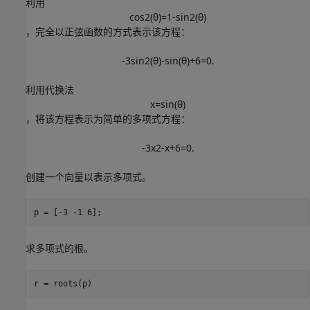
利用
cos
2
(
θ
)
=
1
-
sin
2
(
θ
)
，完全以正弦函数的方式表示该方程：
-
3
sin
2
(
θ
)
-
sin
(
θ
)
+
6
=
0
.
利用代换法
x
=
sin
(
θ
)
，将该方程表示为简单的多项式方程：
-
3
x
2
-
x
+
6
=
0
.
创建一个向量以表示多项式。
p = [-3 -1 6];
求多项式的根。
r = roots(p)