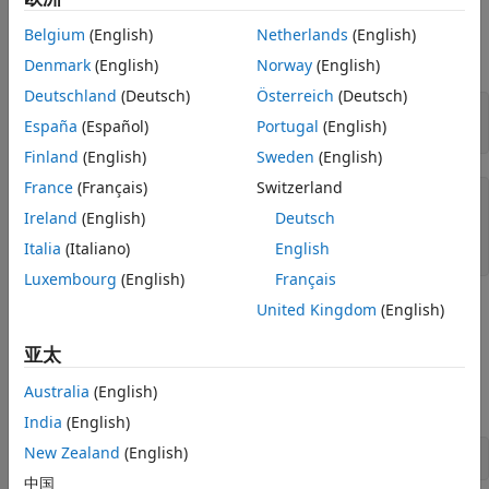
例如，创建一个向量以表示多项式
x
2
−
x
−
6
Belgium
(English)
Netherlands
(English)
，然后计算多项式的根。
Denmark
(English)
Norway
(English)
Deutschland
(Deutsch)
Österreich
(Deutsch)
p = [1 -1 -6];

España
(Español)
Portugal
(English)
Finland
(English)
Sweden
(English)
France
(Français)
Switzerland
r =

Ireland
(English)
Deutsch
     3

Italia
(Italiano)
English
    -2
Luxembourg
(English)
Français
®
United Kingdom
(English)
按照惯例，MATLAB
以列向量形式返回这些根。
亚太
函数将这些根重新转换为多项式系数。对向量执行运算时，
poly
和
为逆函数，因此
返回
（取决于舍
poly
roots
poly(roots(p))
p
Australia
(English)
入误差、排序和缩放）。
India
(English)
New Zealand
(English)
中国