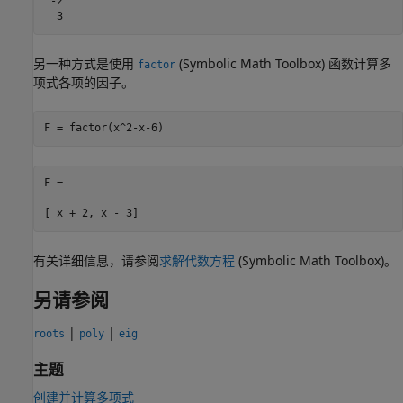
 -2

  3
另一种方式是使用
(Symbolic Math Toolbox)
函数计算多
factor
项式各项的因子。
F =

[ x + 2, x - 3]
有关详细信息，请参阅
求解代数方程
(Symbolic Math Toolbox)
。
另请参阅
|
|
roots
poly
eig
主题
创建并计算多项式