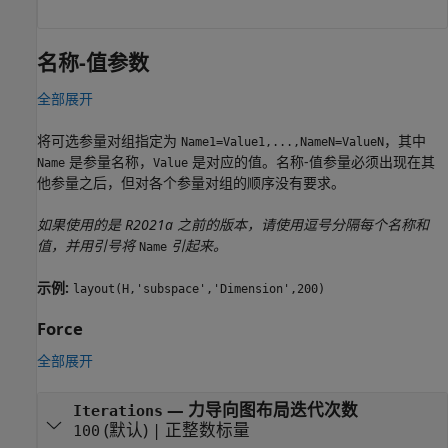
名称-值参数
全部展开
将可选参量对组指定为
，其中
Name1=Value1,...,NameN=ValueN
是参量名称，
是对应的值。名称-值参量必须出现在其
Name
Value
他参量之后，但对各个参量对组的顺序没有要求。
如果使用的是 R2021a 之前的版本，请使用逗号分隔每个名称和
值，并用引号将
引起来。
Name
示例:
layout(H,'subspace','Dimension',200)
Force
全部展开
—
力导向图布局迭代次数
Iterations
(默认) |
正整数标量
100