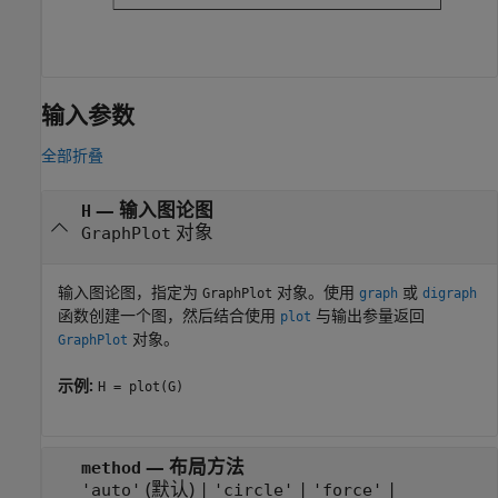
输入参数
全部折叠
—
输入图论图
H
对象
GraphPlot
输入图论图，指定为
对象。使用
或
GraphPlot
graph
digraph
函数创建一个图，然后结合使用
与输出参量返回
plot
对象。
GraphPlot
示例:
H = plot(G)
—
布局方法
method
(默认) |
|
|
'auto'
'circle'
'force'