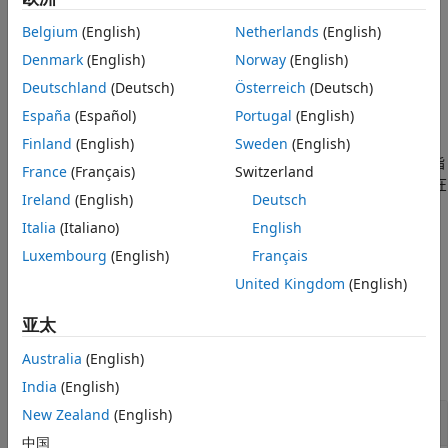
版本历史记录
另请参阅
Belgium
(English)
Netherlands
(English)
可选择性地指定布局方法。
可以是
layout(
,
)
method
H
method
、
、
、
、
或
Denmark
(English)
Norway
(English)
'circle'
'force'
'layered'
'subspace'
'force3'
。
'subspace3'
Deutschland
(Deutsch)
Österreich
(Deutsch)
España
(Español)
Portugal
(English)
示例
Finland
(English)
Sweden
(English)
使用一个或多个名称-值对组参量指
layout(
,
,
)
H
method
Name,Value
France
(Français)
Switzerland
定的其他选项。例如，
指定在
layout(H,'force','Iterations',N)
Ireland
(English)
Deutsch
计算力导向图布局中要使用的迭代次数，
使用分层布局，其中第一层包
Italia
(Italiano)
English
layout(H,'layered','Sources',S)
含源节点
。
S
Luxembourg
(English)
Français
United Kingdom
(English)
示例
亚太
示例
Australia
(English)
全部折叠
India
(English)
New Zealand
(English)
基于结构体的图布局
中国