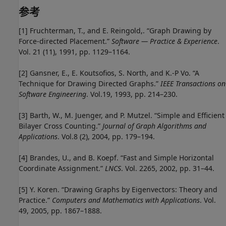
参考
[1] Fruchterman, T., and E. Reingold,. “Graph Drawing by
Force-directed Placement.”
Software — Practice & Experience
.
Vol. 21 (11), 1991, pp. 1129–1164.
[2] Gansner, E., E. Koutsofios, S. North, and K.-P Vo. “A
Technique for Drawing Directed Graphs.”
IEEE Transactions on
Software Engineering
. Vol.19, 1993, pp. 214–230.
[3] Barth, W., M. Juenger, and P. Mutzel. “Simple and Efficient
Bilayer Cross Counting.”
Journal of Graph Algorithms and
Applications
. Vol.8 (2), 2004, pp. 179–194.
[4] Brandes, U., and B. Koepf. “Fast and Simple Horizontal
Coordinate Assignment.”
LNCS
. Vol. 2265, 2002, pp. 31–44.
[5] Y. Koren. “Drawing Graphs by Eigenvectors: Theory and
Practice.”
Computers and Mathematics with Applications
. Vol.
49, 2005, pp. 1867–1888.