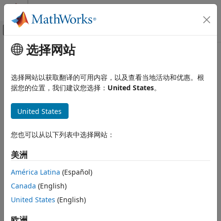
跳到内容
MATLAB 帮助中心
画布外导航菜单切换
选择网站
主要内容
文档主页
layout
MATLAB
选择网站以获取翻译的可用内容，以及查看当地活动和优惠。根
数学
更改图论图布局
据您的位置，我们建议您选择：
United States
。
图和网络算法
全页折叠
United States
layout
语法
本页内容
您也可以从以下列表中选择网站：
layout(H)
语法
layout(H,method)
描述
美洲
layout(H,method,Name,Value)
示例
说明
América Latina
(Español)
输入参量
Canada
(English)
通过根据图结构自动选择布局方法更改图论图
的布
名称-值参数
layout(
)
H
H
局。
函数修改
的
和
属性。
提示
United States
(English)
layout
H
XData
YData
参考
示例
欧洲