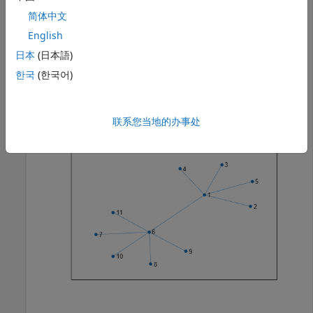
简体中文
English
使用
布局创建并绘制一个图。
'force'
日本
(日本語)
s = [1 1 1 1 1 6 6 6 6 6];

한국
(한국어)
t = [2 3 4 5 6 7 8 9 10 11];

G = graph(s,t);

h = plot(G,
'Layout'
,
'force'
);
联系您当地的办事处