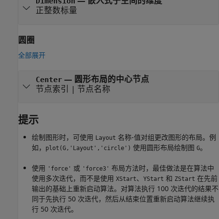
—
嵌入式子空间的维度
Dimension
正整数标量
圆圈
全部展开
—
圆形布局的中心节点
Center
节点索引
|
节点名称
提示
绘制图形时，可使用
名称-值对组更改图形的布局。例
Layout
如，
使用圆形布局绘制图
。
plot(G,'Layout','circle')
G
使用
或
布局方法时，最佳做法是在算法中
'force'
'force3'
使用多次迭代，而不是使用
、
和
在先前
XStart
YStart
ZStart
输出的基础上重新启动算法。对算法执行 100 次迭代的结果不
同于先执行 50 次迭代，然后从结束位置重新启动算法继续执
行 50 次迭代。