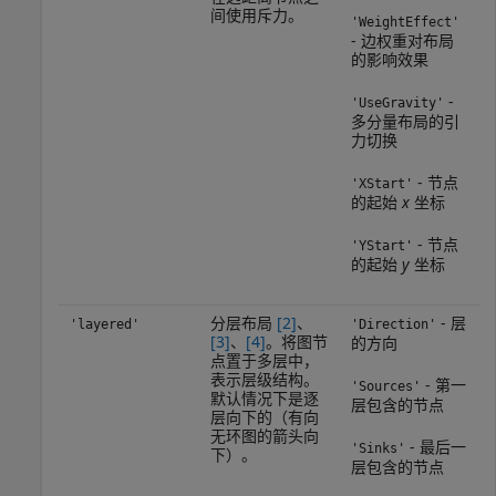
间使用斥力。
'WeightEffect'
- 边权重对布局
的影响效果
-
'UseGravity'
多分量布局的引
力切换
- 节点
'XStart'
的起始
x
坐标
- 节点
'YStart'
的起始
y
坐标
分层布局
[2]
、
- 层
'layered'
'Direction'
[3]
、
[4]
。将图节
的方向
点置于多层中，
表示层级结构。
- 第一
'Sources'
默认情况下是逐
层包含的节点
层向下的（有向
无环图的箭头向
- 最后一
'Sinks'
下）。
层包含的节点