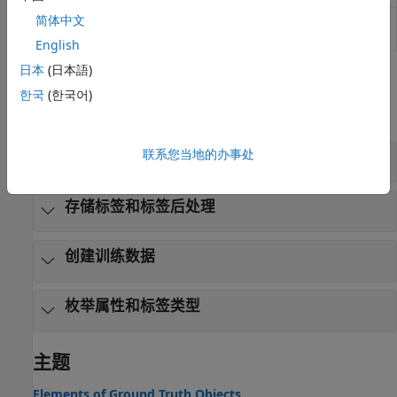
简体中文
视频标注
Label video for computer vision applications
器
English
日本
(日本語)
函数
한국
(한국어)
全部展开
联系您当地的办事处
选择标签
存储标签和标签后处理
创建训练数据
枚举属性和标签类型
主题
Elements of Ground Truth Objects