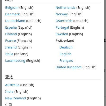
些函数支持目标检测、分割和分类任务。有关详细信息，请参阅
Training Data for Object Detection and Semantic
Belgium
(English)
Netherlands
(English)
Segmentation
和
Postprocess Exported Labels for Instance
Denmark
(English)
Norway
(English)
Segmentation Training
。您还可以使用
创
polyToBlockedImage
建分块图像表示，从而高效处理大规模图像。
Deutschland
(Deutsch)
Österreich
(Deutsch)
España
(Español)
Portugal
(English)
要从真实值数据中选择特定标签，并根据任务要求过滤和组织注
Finland
(English)
Sweden
(English)
解，可以使用
、
或
selectLabelsByGroup
selectLabelsByType
等函数。工具箱还支持使用以下函数对已标注
France
(Français)
Switzerland
selectLabelsByName
数据进行后处理：
用于合并多个真实值目标，
merge
Ireland
(English)
Deutsch
用于更新数据集引用，以及
用
changeFilePaths
gatherLabelData
Italia
(Italiano)
English
于提取标签信息。对于视频数据，
和
writeVideoScenes
等实用工具可帮助管理场景级注解。
Luxembourg
(English)
Français
sceneTimeRanges
United Kingdom
(English)
要与同事共享和审核图像标签，请考虑在
图像标注器
中创建团队项
目。有关详细信息，请参阅
Get Started with Team-Based
亚太
Labeling
。
Australia
(English)
App
India
(English)
New Zealand
(English)
图像标注
为计算机视觉应用标注图像
器
中国