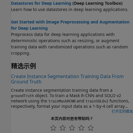
Datastores for Deep Learning
(Deep Learning Toolbox)
Learn how to use datastores in deep learning applications.
Get Started with Image Preprocessing and Augmentation
for Deep Learning
Preprocess data for deep learning applications with
deterministic operations such as resizing, or augment
training data with randomized operations such as random
cropping.
精选示例
Create Instance Segmentation Training Data From
Ground Truth
Create instance segmentation training data from a
object. To train a Mask R-CNN and SOLO v2
groundTruth
network using the
and
functions,
trainMaskRCNN
trainSOLOv2
respectively, format your input data as a 1-by-4 cell array
containing the RGB training image, bounding boxes,
打开实时脚本
instance labels, and instance masks. Convert your polygon
本页内容对您有帮助吗？
ground data into a set of binary instance masks and axis-
aligned rectangles for training.