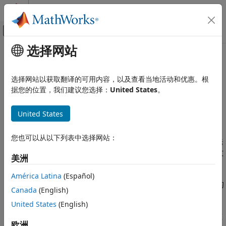
跳到内容
MATLAB 帮助中心
画布外导航菜单切换
选择网站
主要内容
文档主页
本页采用了机器翻译。点击此处可查看英文原文。
图像处理和计算机视觉
使用真实值训练 AI 模型
选择网站以获取翻译的可用内容，以及查看当地活动和优惠。根
据您的位置，我们建议您选择：
United States
。
Computer Vision Toolbox
真实值图像和视频
对真实值数据进行预处理、增强和拆分，用于训练和评估 AI 模型
United States
类别
已标注的真实值数据对于在各种计算机视觉任务（包括目标检测、
语义分割、图像分类和视频活动识别）中训练有监督 AI 模型至关
标注图像和视频
您也可以从以下列表中选择网站：
重要。Computer Vision Toolbox™ 提供了工具来帮助您准备已标
AI 辅助和自动标注
注的真实值数据，用于深度学习训练，包括选择相关标签，修改文
管理团队标注项目
美洲
件路径，合并真实值目标以及组织训练和评估数据集。
使用真实值训练 AI 模型
América Latina
(Español)
图像标注器
和
视频标注器
以
对象的形式导出已标注的
groundTruth
Canada
(English)
真实值数据。要通过将已标注的真实值转换为与 AI 模型兼容的格
United States
(English)
式来生成训练数据集，可以使用
、
objectDetectorTrainingData
和
等函数。这
pixelLabelTrainingData
sceneLabelTrainingData
欧洲