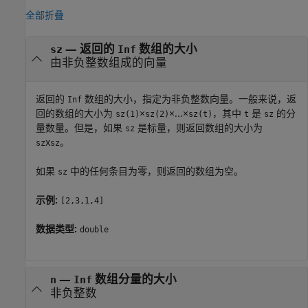
全部折叠
—
返回的
数组的大小
sz
Inf
由非负整数组成的向量
返回的
数组的大小，指定为非负整数向量。一般来说，返
Inf
回的数组的大小为
×
×...×
，其中
是
的分
sz(1)
sz(2)
sz(t)
t
sz
量数量。但是，如果
是标量，则返回数组的大小为
sz
x
。
sz
sz
如果
中的任何条目为零，则返回的数组为空。
sz
示例:
[2,3,1,4]
数据类型:
double
—
数组分量的大小
n
Inf
非负整数