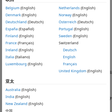
创建用于代码生成的无限边界。
语法
= optim.coder.infbound
bnd
bnd
Belgium
(English)
Netherlands
(English)
表示不支持
的代码生成目标的无限边界。
Inf
描述
Denmark
(English)
Norway
(English)
示例
返回与参量
大小相同的无限
= optim.coder.infbound(
)
sz
bnd
sz
Deutschland
(Deutsch)
Österreich
(Deutsch)
输入参量
边界数组。如果
是标量，则返回数组的大小为
x
。
sz
sz
sz
扩展功能
España
(Español)
Portugal
(English)
版本历史记录
示例
Finland
(English)
Sweden
(English)
另请参阅
France
(Français)
Switzerland
返回一个大小为
= optim.coder.infbound(
1,
2,...,
t)
bnd
n
n
n
Ireland
(English)
Deutsch
x
x...x
的无限边界数组，包含标量值
、
、…、
。
n1
n2
nt
n1
n2
nt
Italia
(Italiano)
English
示例
Luxembourg
(English)
Français
United Kingdom
(English)
为任何先前的语法指
= optim.coder.infbound(
___
,
)
bnd
typename
定
的数据类型（类）。
bnd
亚太
示例
Australia
(English)
India
(English)
指定
具有与数字
= optim.coder.infbound(
___
,"like",
)
bnd
bnd
p
变量
相同的数据类型。
New Zealand
(English)
p
中国