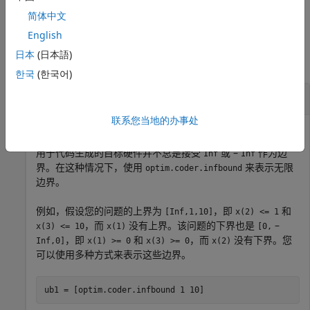
示例
简体中文
示例
English
日本
(日本語)
全部折叠
한국
(한국어)
为代码生成创建无限边界
联系您当地的办事处
用于代码生成的目标硬件并不总是接受
或 –
作为边
Inf
Inf
界。在这种情况下，使用
来表示无限
optim.coder.infbound
边界。
例如，假设您的问题的上界为
，即
和
[Inf,1,10]
x(2) <= 1
，而
没有上界。该问题的下界也是
–
x(3) <= 10
x(1)
[0,
，即
和
，而
没有下界。您
Inf,0]
x(1) >= 0
x(3) >= 0
x(2)
可以使用多种方式来表示这些边界。
ub1 = [optim.coder.infbound 1 10]