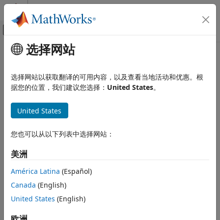
跳到内容
MATLAB 帮助中心
画布外导航菜单切换
选择网站
主要内容
文档主页
本页采用了机器翻译。点击此处可查看最新英文版本。
数学和优化
选择网站以获取翻译的可用内容，以及查看当地活动和优惠。根
optim.coder.infbound
据您的位置，我们建议您选择：
United States
。
Optimization Toolbox
非线性优化
对代码生成的边界支持
United States
基于求解器的非线性优化
自 R2022b 起
全页折叠
Optimization Toolbox
您也可以从以下列表中选择网站：
语法
二次规划和锥规划
美洲
bnd = optim.coder.infbound
Optimization Toolbox
bnd = optim.coder.infbound(sz)
América Latina
(Español)
最小二乘
bnd = optim.coder.infbound(n1,n2,...,nt)
线性最小二乘
Canada
(English)
bnd = optim.coder.infbound(
___
,typename)
United States
(English)
bnd = optim.coder.infbound(
___
,"like",p)
optim.coder.infbound
说明
本页内容
欧洲