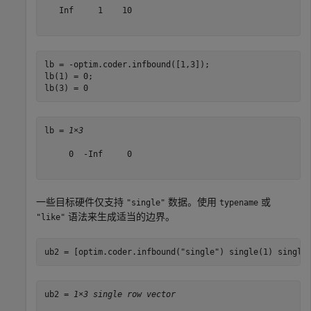
   Inf     1    10

lb = -optim.coder.infbound([1,3]);

lb(1) = 0;

lb(3) = 0
lb = 
1×3
     0  -Inf     0

一些目标硬件仅支持
数据。使用
或
"single"
typename
语法来生成适当的边界。
"like"
ub2 = [optim.coder.infbound(
"single"
) single(1) single
ub2 = 
1×3 single row vector