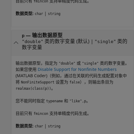
目前只有
支持单精度代码生成。
fmincon
数据类型:
|
char
string
—
输出数据原型
p
类的数字变量
(默认) |
类的
"double"
"single"
数字变量
输出数据原型，指定为
或
类的数字变量。
"double"
"single"
如果您使用
Disable Support for Nonfinite Numbers
(MATLAB Coder)
（例如，通过在关联的代码生成配置对象中
将
设置为
），则输出条目为
NonFiniteSupport
false
。
realmax(class(p))
您不能同时指定
和
。
typename
"like",p
目前只有
支持单精度代码生成。
fmincon
数据类型:
|
char
string