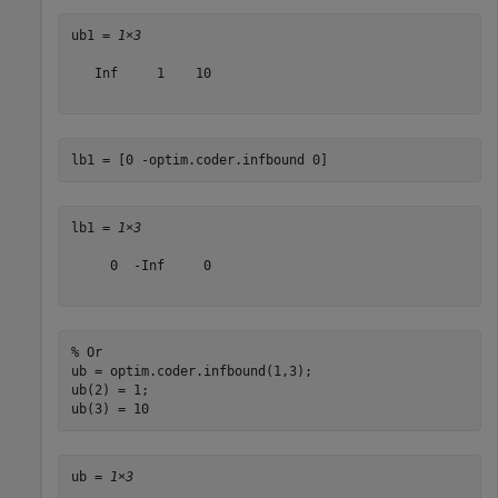
ub1 = 
1×3
   Inf     1    10

lb1 = [0 -optim.coder.infbound 0]
lb1 = 
1×3
     0  -Inf     0

% Or
ub = optim.coder.infbound(1,3);

ub(2) = 1;

ub(3) = 10
ub = 
1×3