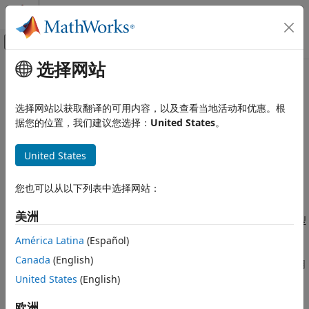
跳到内容
MATLAB 帮助中心
画布外导航菜单切换
选择网站
主要内容
文档主页
本页翻译不是最新的。点击此处可查看最新英文版本。
AI 与统计
ExponentialDistribution
选择网站以获取翻译的可用内容，以及查看当地活动和优惠。根
据您的位置，我们建议您选择：
United States
。
Statistics and Machine Learning Toolbox
概率分布和假设检验
指数概率分布对象
United States
连续分布
指数分布
全页展开
您也可以从以下列表中选择网站：
说明
ExponentialDistribution
美洲
一个
对象由指数概率分布的参数、模型
本页内容
ExponentialDistribution
描述和样本数据组成。
说明
América Latina
(Español)
创建对象
Canada
(English)
指数分布用于对随着时间的推移随机发生的事件建模，其主要应用
属性
领域是寿命研究。它是形状参数
a
= 1 的 gamma 分布的一种特
United States
(English)
对象函数
例。
示例
欧洲