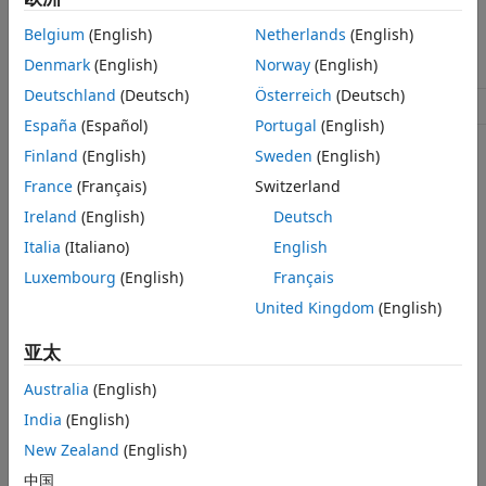
扩展功能
指数分布使用以下参数。
Belgium
(English)
Netherlands
(English)
版本历史记录
Denmark
(English)
Norway
(English)
另请参阅
参数
描述
支持
Deutschland
(Deutsch)
Österreich
(Deutsch)
均值
μ
>
0
mu
España
(Español)
Portugal
(English)
创建对象
Finland
(English)
Sweden
(English)
France
(Français)
Switzerland
创建
概率分布对象有以下几种方法。
ExponentialDistribution
Ireland
(English)
Deutsch
使用
创建具有指定参数值的分布。
Italia
(Italiano)
English
makedist
Luxembourg
(English)
Français
使用
对数据进行分布拟合。
fitdist
United Kingdom
(English)
使用
分布拟合器
以交互方式对数据进行分布拟合。
亚太
属性
Australia
(English)
India
(English)
全部展开
New Zealand
(English)
分布参数
中国