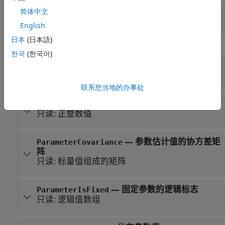
—
均值
简体中文
mu
正标量值
English
日本
(日本語)
分布特性
한국
(한국어)
—
截尾分布的逻辑标志
IsTruncated
只读:
|
0
1
联系您当地的办事处
—
参数数目
NumParameters
只读:
正整数值
—
参数估计值的协方差矩
ParameterCovariance
阵
只读:
标量值组成的矩阵
—
固定参数的逻辑标志
ParameterIsFixed
只读:
逻辑值数组