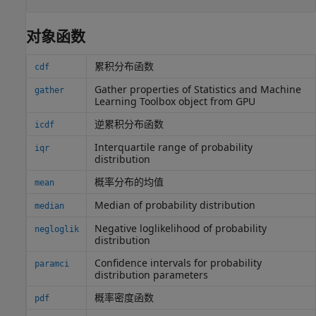
对象函数
累积分布函数
cdf
Gather properties of
Statistics and Machine
gather
Learning Toolbox
object from GPU
逆累积分布函数
icdf
Interquartile range of probability
iqr
distribution
概率分布的均值
mean
Median of probability distribution
median
Negative loglikelihood of probability
negloglik
distribution
Confidence intervals for probability
paramci
distribution parameters
概率密度函数
pdf