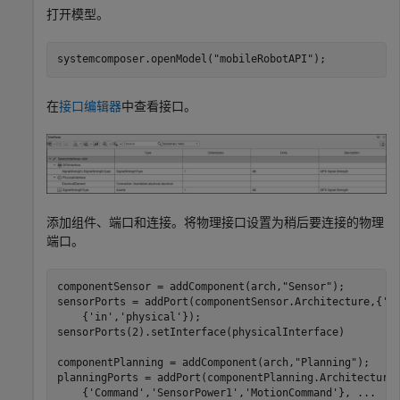
打开模型。
systemcomposer.openModel(
"mobileRobotAPI"
);
在
接口编辑器
中查看接口。
添加组件、端口和连接。将物理接口设置为稍后要连接的物理
端口。
componentSensor = addComponent(arch,
"Sensor"
);

sensorPorts = addPort(componentSensor.Architecture,{
'M
    {
'in'
,
'physical'
});

sensorPorts(2).setInterface(physicalInterface)

componentPlanning = addComponent(arch,
"Planning"
);

planningPorts = addPort(componentPlanning.Architecture
    {
'Command'
,
'SensorPower1'
,
'MotionCommand'
}, 
...