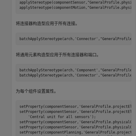
applyStereotype(componentSensor,
"GeneralProfile.physic
applyStereotype(componentMotion,
"GeneralProfile.physic
将连接器构造型应用于所有连接。
batchApplyStereotype(arch,
'Connector'
,
"GeneralProfile.
将通用元素构造型应用于所有连接器和端口。
batchApplyStereotype(arch,
'Component'
,
"GeneralProfile.
batchApplyStereotype(arch,
'Connector'
,
"GeneralProfile.
为每个组件设置属性。
setProperty(componentSensor,
'GeneralProfile.projectEle
setProperty(componentSensor,
'GeneralProfile.projectEle
'Central unit for all sensors'
);

setProperty(componentSensor,
'GeneralProfile.physicalCo
setProperty(componentSensor,
'GeneralProfile.physicalCo
setProperty(componentPlanning,
'GeneralProfile.projectE