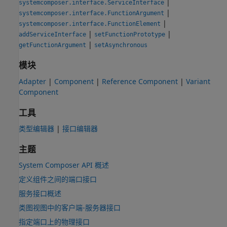
|
systemcomposer.interface.ServiceInterface
|
systemcomposer.interface.FunctionArgument
|
systemcomposer.interface.FunctionElement
|
|
addServiceInterface
setFunctionPrototype
|
getFunctionArgument
setAsynchronous
模块
Adapter
|
Component
|
Reference Component
|
Variant
Component
工具
类型编辑器
|
接口编辑器
主题
System Composer API 概述
定义组件之间的端口接口
服务接口概述
类图视图中的客户端-服务器接口
指定端口上的物理接口