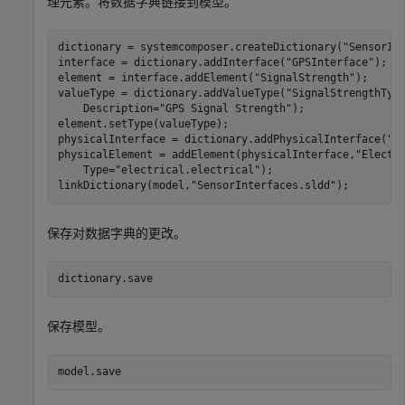
理元素。将数据字典链接到模型。
dictionary = systemcomposer.createDictionary(
"SensorIn
interface = dictionary.addInterface(
"GPSInterface"
);

element = interface.addElement(
"SignalStrength"
);

valueType = dictionary.addValueType(
"SignalStrengthTyp
    Description=
"GPS Signal Strength"
);

element.setType(valueType);

physicalInterface = dictionary.addPhysicalInterface(
"P
physicalElement = addElement(physicalInterface,
"Electr
    Type=
"electrical.electrical"
);

linkDictionary(model,
"SensorInterfaces.sldd"
);
保存对数据字典的更改。
dictionary.save
保存模型。
model.save