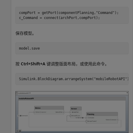
compPort = getPort(componentPlanning,
"Command"
);

c_Command = connect(archPort,compPort);
保存模型。
model.save
按
Ctrl+Shift+A
键调整版面布局，或使用此命令。
Simulink.BlockDiagram.arrangeSystem(
"mobileRobotAPI"
);