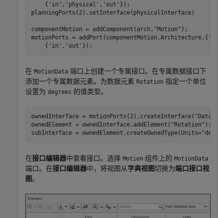
    {
'in'
,
'physical'
,
'out'
});

planningPorts(2).setInterface(physicalInterface)

componentMotion = addComponent(arch,
"Motion"
);

motionPorts = addPort(componentMotion.Architecture,{
'M
    {
'in'
,
'out'
});
在
端口上创建一个专属接口。在专属数据接口下
MotionData
添加一个专属数据元素。为数据元素
指定一个单位
Rotation
设置为
的值类型。
degrees
ownedInterface = motionPorts(2).createInterface(
"DataI
ownedElement = ownedInterface.addElement(
"Rotation"
);

subInterface = ownedElement.createOwnedType(Units=
"deg
在
接口编辑器
中查看接口。选择
组件上的
Motion
MotionData
端口。在
接口编辑器
中，将视图从
字典视图
切换为
端口接口视
图
。