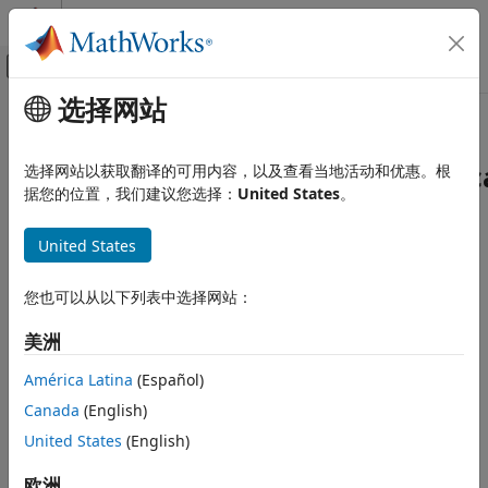
跳到内容
MATLAB 帮助中心
画布外导航菜单切换
选择网站
主要内容
文档主页
本页采用了机器翻译。点击此处可查看英文原文。
系统工程
systemcomposer.interface.Physi
选择网站以获取翻译的可用内容，以及查看当地活动和优惠。根
据您的位置，我们建议您选择：
United States
。
System Composer
架构、需求和分配
System Composer
中的物理域
United States
编写架构模型
自 R2021b 起
全页展开
systemcomposer.interface.PhysicalDomain
您也可以从以下列表中选择网站：
本页内容
说明
美洲
说明
对象描述 System Composer™ 中的一个物理域。
PhysicalDomain
创建对象
América Latina
(Español)
物理域可用作端口上的专属接口，并键入物理接口上的物理元素。
属性
Canada
(English)
对象函数
创建对象
United States
(English)
示例
详细信息
使用端口上的物理域创建专属接口。
欧洲