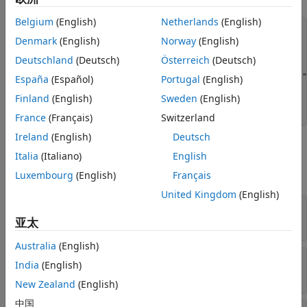
版本历史记录
Belgium
(English)
Netherlands
(English)
另请参阅
model = systemcomposer.createModel(
"archModel"
);

Denmark
(English)
Norway
(English)
systemcomposer.openModel(
"archModel"
);

rootArch = get(model,
"Architecture"
);

Deutschland
(Deutsch)
Österreich
(Deutsch)
newComponent = addComponent(rootArch,
"newComponent"
);

newPort = addPort(newComponent.Architecture,
"newCompPort"
España
(Español)
Portugal
(English)
port = newComponent.getPort(
"newCompPort"
);

Finland
(English)
Sweden
(English)
interface = port.createInterface;

interface.Domain = 
"mechanical.rotational.rotational"
France
(Français)
Switzerland
Ireland
(English)
Deutsch
属性
Italia
(Italiano)
English
全部展开
Luxembourg
(English)
Français
United Kingdom
(English)
—
物理域的父域
Owner
架构端口对象
亚太
Australia
(English)
—
父模型
Model
India
(English)
模型对象
New Zealand
(English)
中国