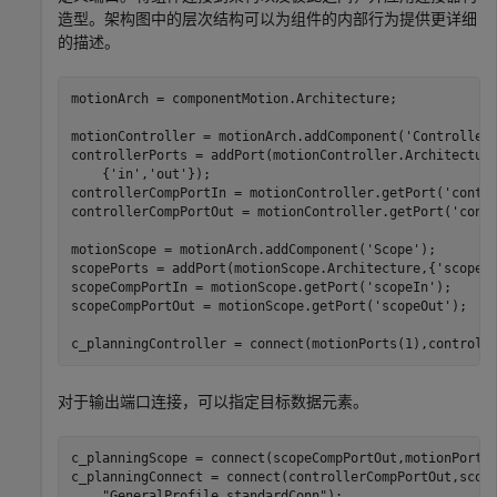
造型。架构图中的层次结构可以为组件的内部行为提供更详细
的描述。
motionArch = componentMotion.Architecture;

motionController = motionArch.addComponent(
'Controller
controllerPorts = addPort(motionController.Architectur
    {
'in'
,
'out'
});

controllerCompPortIn = motionController.getPort(
'contr
controllerCompPortOut = motionController.getPort(
'cont
motionScope = motionArch.addComponent(
'Scope'
);

scopePorts = addPort(motionScope.Architecture,{
'scopeI
scopeCompPortIn = motionScope.getPort(
'scopeIn'
);

scopeCompPortOut = motionScope.getPort(
'scopeOut'
);

c_planningController = connect(motionPorts(1),controll
对于输出端口连接，可以指定目标数据元素。
c_planningScope = connect(scopeCompPortOut,motionPorts
c_planningConnect = connect(controllerCompPortOut,scop
"GeneralProfile.standardConn"
);