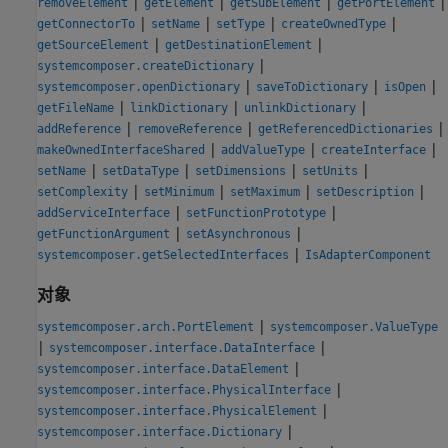
|
|
|
|
removeElement
getElement
getSubElement
getPortElement
|
|
|
|
getConnectorTo
setName
setType
createOwnedType
|
|
getSourceElement
getDestinationElement
|
systemcomposer.createDictionary
|
|
|
systemcomposer.openDictionary
saveToDictionary
isOpen
|
|
|
getFileName
linkDictionary
unlinkDictionary
|
|
|
addReference
removeReference
getReferencedDictionaries
|
|
|
makeOwnedInterfaceShared
addValueType
createInterface
|
|
|
|
setName
setDataType
setDimensions
setUnits
|
|
|
|
setComplexity
setMinimum
setMaximum
setDescription
|
|
addServiceInterface
setFunctionPrototype
|
|
getFunctionArgument
setAsynchronous
|
systemcomposer.getSelectedInterfaces
IsAdapterComponent
对象
|
systemcomposer.arch.PortElement
systemcomposer.ValueType
|
|
systemcomposer.interface.DataInterface
|
systemcomposer.interface.DataElement
|
systemcomposer.interface.PhysicalInterface
|
systemcomposer.interface.PhysicalElement
|
systemcomposer.interface.Dictionary