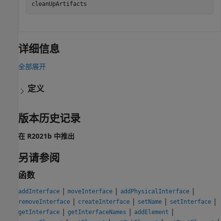
详细信息
全部展开
定义
版本历史记录
在 R2021b 中推出
另请参阅
函数
|
|
|
addInterface
moveInterface
addPhysicalInterface
|
|
|
|
removeInterface
createInterface
setName
setInterface
|
|
|
getInterface
getInterfaceNames
addElement