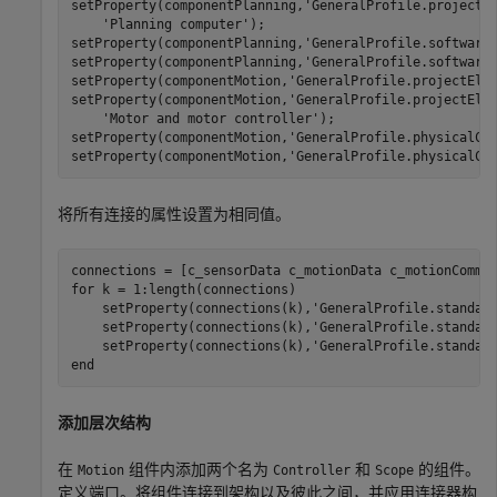
setProperty(componentPlanning,
'GeneralProfile.projectE
'Planning computer'
);

setProperty(componentPlanning,
'GeneralProfile.software
setProperty(componentPlanning,
'GeneralProfile.software
setProperty(componentMotion,
'GeneralProfile.projectEle
setProperty(componentMotion,
'GeneralProfile.projectEle
'Motor and motor controller'
);

setProperty(componentMotion,
'GeneralProfile.physicalCo
setProperty(componentMotion,
'GeneralProfile.physicalCo
将所有连接的属性设置为相同值。
for
 k = 1:length(connections)

    setProperty(connections(k),
'GeneralProfile.standar
    setProperty(connections(k),
'GeneralProfile.standar
    setProperty(connections(k),
'GeneralProfile.standar
end
添加层次结构
在
组件内添加两个名为
和
的组件。
Motion
Controller
Scope
定义端口。将组件连接到架构以及彼此之间，并应用连接器构