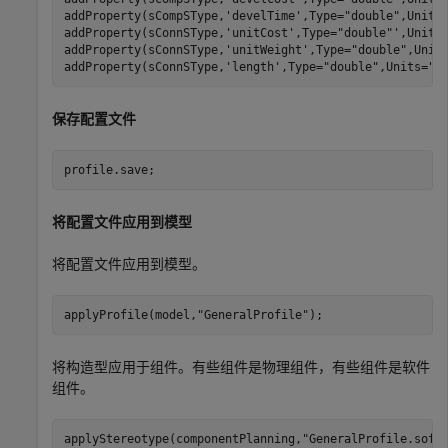
addProperty(sCompSType,
'develTime'
,Type=
"double"
,Units
addProperty(sConnSType,
'unitCost'
,Type=
"double"
',Units
addProperty(sConnSType,
'unitWeight'
,Type=
"double"
,Unit
addProperty(sConnSType,
'length'
,Type=
"double"
,Units=
"m
保存配置文件
profile.save;
将配置文件应用到模型
将配置文件应用到模型。
applyProfile(model,
"GeneralProfile"
);
将构造型应用于组件。有些组件是物理组件，有些组件是软件
组件。
applyStereotype(componentPlanning,
"GeneralProfile.soft