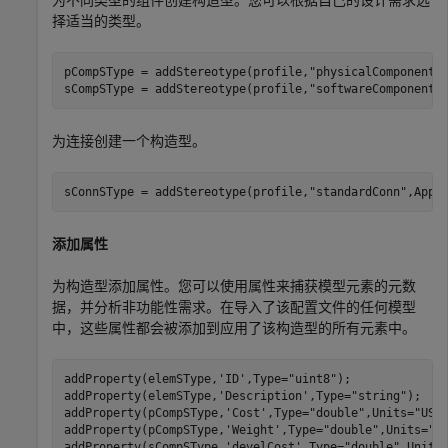
择适当的类型。
pCompSType = addStereotype(profile,
"physicalComponent"
sCompSType = addStereotype(profile,
"softwareComponent"
为连接创建一个构造型。
sConnSType = addStereotype(profile,
"standardConn"
,Appl
添加属性
为构造型添加属性。您可以使用属性来捕获模型元素的元数
据，并分析非功能性需求。在导入了该配置文件的任何模型
中，这些属性都会被添加到应用了该构造型的所有元素中。
addProperty(elemSType,
'ID'
,Type=
"uint8"
);

addProperty(elemSType,
'Description'
,Type=
"string"
);

addProperty(pCompSType,
'Cost'
,Type=
"double"
,Units=
"USD
addProperty(pCompSType,
'Weight'
,Type=
"double"
,Units=
"g
addProperty(sCompSType,
'develCost'
,Type=
"double"
,Units