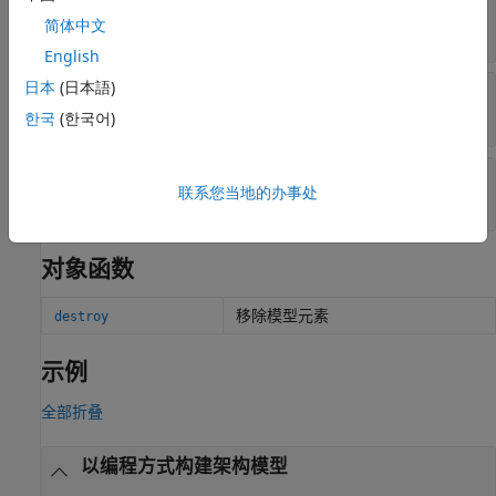
—
物理域
Domain
简体中文
字符向量
|
字符串
English
日本
(日本語)
—
唯一外部标识符
ExternalUID
字符向量
한국
(한국어)
—
统一唯一标识符
UUID
联系您当地的办事处
字符向量
对象函数
移除模型元素
destroy
示例
全部折叠
以编程方式构建架构模型