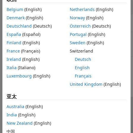
多路复用器
Belgium
(English)
Netherlands
(English)
Denmark
(English)
Norway
(English)
函数
Deutschland
(Deutsch)
Österreich
(Deutsch)
España
(Español)
Portugal
(English)
Generate reduced-order
generateDCDCConverterROM
model of DC-DC power
Finland
(English)
Sweden
(English)
converter subsystem
(自
France
(Français)
Switzerland
R2025a 起)
Ireland
(English)
Deutsch
本页内容对您有帮助吗？
Italia
(Italiano)
English
Luxembourg
(English)
Français
United Kingdom
(English)
亚太
Australia
(English)
信任中心
商标
隐私政策
防盗版
应用程序状态
India
(English)
联系我们
New Zealand
(English)
© 1994-2026 The MathWorks, Inc.
中国