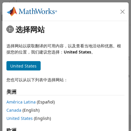
跳到内容
MATLAB 帮助中心
画布外导航菜单切换
选择网站
主要内容
文档主页
Converters
物理建模
选择网站以获取翻译的可用内容，以及查看当地活动和优惠。根
转换器、逆变器、整流器、斩波器、栅极多路复用器
据您的位置，我们建议您选择：
United States
。
Simscape Electrical
使用转换器、逆变器、整流器、斩波器和栅极多路复用器对功率进
电气模块库
行转换和整流。
United States
Semiconductors and Converters
类别
有关决定使用哪个模块来为您的应用进行转换器建模的帮助，请参
您也可以从以下列表中选择网站：
阅
选择模块来建模电力电子变换器
。
半导体
Converters
美洲
Simscape 模块
América Latina
(Español)
全部展开
Canada
(English)
United States
(English)
转换器、逆变器、整流器和斩波器
欧洲