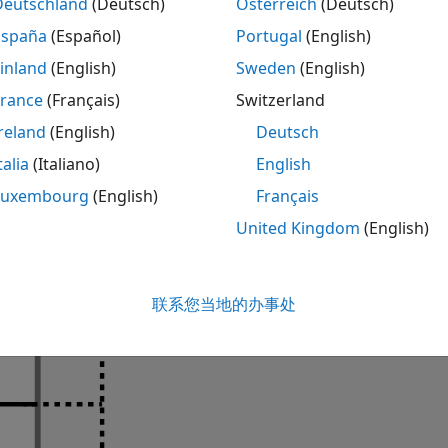
通过将相同输入信号连接到
和
并
Deutschland
(Deutsch)
Österreich
(Deutsch)
arallel(
,
)
sys1
sys2
sys1
sys2
图所示。
España
(Español)
Portugal
(English)
inland
(English)
Sweden
(English)
France
(Français)
Switzerland
reland
(English)
Deutsch
talia
(Italiano)
English
Luxembourg
(English)
Français
United Kingdom
(English)
联系您当地的办事处