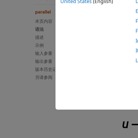
United States
(English)
= p
sys
连，如
parallel
F
本页内容
语法
描述
I
示例
I
输入参量
输出参量
版本历史记录
另请参阅