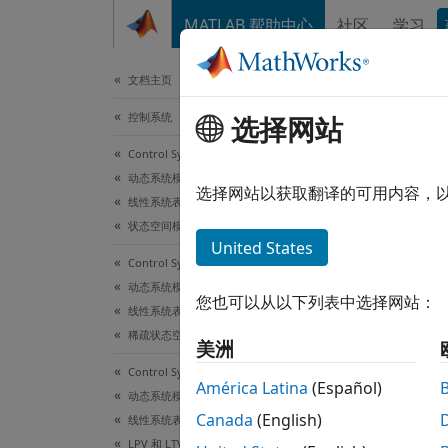
跳到内容
MATLAB 帮助中心
社区
学习
文档
文档主页
控制系统
选择网站
para
Control System Toolbox
动态系统模型
两个模
选择网站以获取翻译的可用内容，
线性系统表示
状态空间模型
全页折
United States
Control System Toolbox
语法
动态系统模型
您也可以从以下列表中选择网站：
线性系统表示
sys = 
稀疏状态空间模型
美洲
sys = 
Control System Toolbox
sys = 
América Latina
(Español)
动态系统模型
说明
Canada
(English)
线性系统表示
LPV 和 LTV 模型