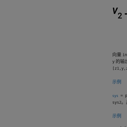
向量
in
的输
y
[z1,y,
示例
= p
sys
。
sys2
示例