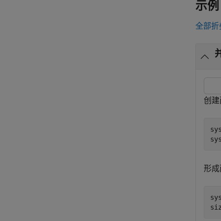
示例
全部折
创建
sy
sy
形成
sy
si