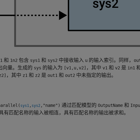
和
包含
和
中接收输入
的输入索引。同样，
1
1n2
sys1
sys2
u
ou
出向量。生成的
的输入为
，其中
和
是
sys
[v1,u,v2]
v1
v2
in1
，其中
和
是
和
中未指定的输出。
z2]
z1
z2
out1
out2
通过匹配模型的
和
arallel(
,
,"name")
OutputName
Inp
sys1
sys2
具有匹配名称的输入被相连，具有匹配名称的输出被求和。