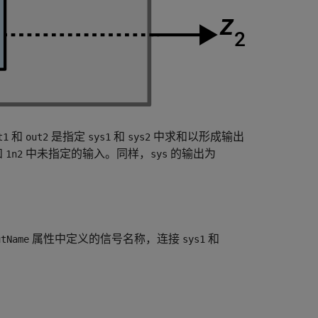
和
是指定
和
中求和以形成输出
t1
out2
sys1
sys2
和
中未指定的输入。同样，
的输出为
1n2
sys
属性中定义的信号名称，连接
和
utName
sys1