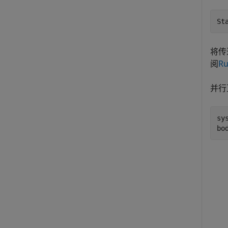
将传
阅
Ru
并行
sy
bo