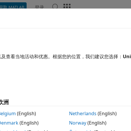
登录
获取 MATLAB
示例
函数
模块
App
视频
回答
llel
型的并行连接
以及查看当地活动和优惠。根据您的位置，我们建议您选择：
Uni
叠
parallel(sys1,sys2)
欧洲
parallel(sys1,sys2,in1,in2,out1,out2)
parallel(sys1,sys2,"name")
Belgium
(English)
Netherlands
(English)
Denmark
(English)
Norway
(English)