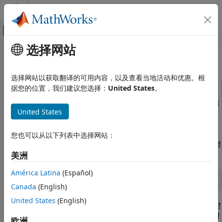
跳到内容
MATLAB 帮助中心
画布外导航菜单切换
选择网站
主要内容
文档主页
求相关信号之间的延迟
信号处理
选择网站以获取翻译的可用内容，以及查看当地活动和优惠。根
据您的位置，我们建议您选择：
United States
。
Signal Processing Toolbox
信号生成、分析和预处理
三个不同位置的传感器测量汽车过桥时产生的振动。它们产生的信
United States
号在不同时间到达分析站。采样率为 11025 Hz。使用
信号分析器
平滑和去噪
确定信号之间的延迟。
Signal Processing Toolbox
您也可以从以下列表中选择网站：
测量和特征提取
将信号加载到 MATLAB® 工作区。每个信号的名称包括接收该信号
的传感器的编号。
美洲
描述性统计量
América Latina
(Español)
Signal Processing Toolbox
load 
sensorData
数字和模拟滤波器
Canada
(English)
数字滤波
United States
(English)
打开 App。将所有三个信号从
工作区浏览器
拖到信号表中。添加时
间信息。选择信号表中的三个信号，然后点击
分析器
选项卡上的
时
求相关信号之间的延迟
欧洲