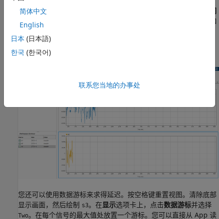
项卡上选择
链接时间
来链接其时间跨度。要估计信号之间的延迟，
请水平平移它们，并对齐时间轴末端附近的一个显著特征。从
时间
简体中文
选项卡中，读取时间轴的下限时间。选择一个高信噪比区域，例如
English
每个信号末端附近的信号最大值。在来自
的信号中，该特征在
s2
日本
(日本語)
时钟开始后大约 0.197 秒时出现。同样，来自
的信号在开始后
s1
约 0.229 秒出现该特征。因此，延迟约为 0.032 秒。
한국
(한국어)
联系您当地的办事处
您还可以使用数据游标来求得延迟。按空格键重置视图。清除底部
显示画面，然后绘制
。在
显示
选项卡上，点击
数据游标
并选择
s3
。在每个信号的最大值处放置一个游标。您可以直接从 App 读
Two