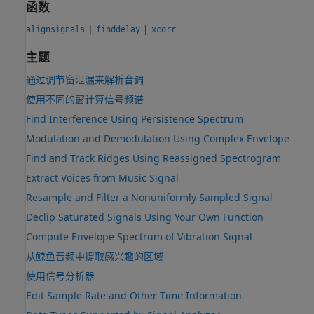
函数
|
|
alignsignals
finddelay
xcorr
主题
通过调节窗泄漏来解析音调
使用不同的窗计算信号频谱
Find Interference Using Persistence Spectrum
Modulation and Demodulation Using Complex Envelope
Find and Track Ridges Using Reassigned Spectrogram
Extract Voices from Music Signal
Resample and Filter a Nonuniformly Sampled Signal
Declip Saturated Signals Using Your Own Function
Compute Envelope Spectrum of Vibration Signal
从鲸鱼音频中提取感兴趣的区域
使用信号分析器
Edit Sample Rate and Other Time Information