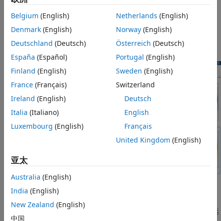
间值
按钮。选择
选项，并输入
Sample Rate and Start Time
本页内容
11025 Hz 的采样率。有关详细信息，请参阅
Edit Sample Rate
Belgium
(English)
Netherlands
(English)
另请参阅
and Other Time Information
。
Denmark
(English)
Norway
(English)
Deutschland
(Deutsch)
Österreich
(Deutsch)
在单独的显示画面中绘制前两个信号。
España
(Español)
Portugal
(English)
Finland
(English)
Sweden
(English)
France
(Français)
Switzerland
Ireland
(English)
Deutsch
Italia
(Italiano)
English
Luxembourg
(English)
Français
United Kingdom
(English)
亚太
Australia
(English)
来自
的信号的到达时间早于来自
的信号。
India
(English)
s2
s1
New Zealand
(English)
这些信号共用一个时间轴。通过选择每个显示画面并在
显示画面
选
中国